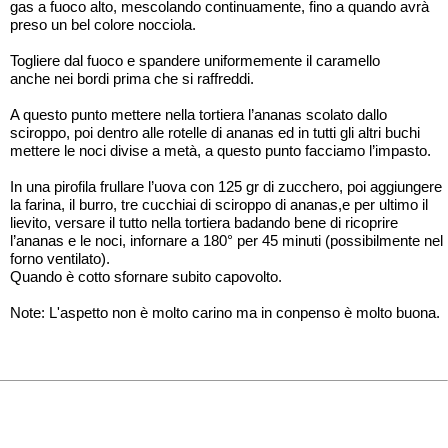
gas a fuoco alto, mescolando continuamente, fino a quando avrà
preso un bel colore nocciola.
Togliere dal fuoco e spandere uniformemente il caramello
anche nei bordi prima che si raffreddi.
A questo punto mettere nella tortiera l’ananas scolato dallo
sciroppo, poi dentro alle rotelle di ananas ed in tutti gli altri buchi
mettere le noci divise a metà, a questo punto facciamo l’impasto.
In una pirofila frullare l’uova con 125 gr di zucchero, poi aggiungere
la farina, il burro, tre cucchiai di sciroppo di ananas,e per ultimo il
lievito, versare il tutto nella tortiera badando bene di ricoprire
l’ananas e le noci, infornare a 180° per 45 minuti (possibilmente nel
forno ventilato).
Quando è cotto sfornare subito capovolto.
Note: L'aspetto non è molto carino ma in conpenso è molto buona.