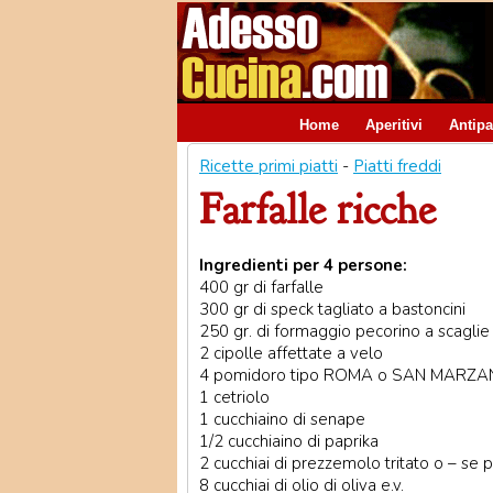
Home
Aperitivi
Antipa
Ricette primi piatti
-
Piatti freddi
Farfalle ricche
Ingredienti per 4 persone:
400 gr di farfalle
300 gr di speck tagliato a bastoncini
250 gr. di formaggio pecorino a scaglie
2 cipolle affettate a velo
4 pomidoro tipo ROMA o SAN MARZ
1 cetriolo
1 cucchiaino di senape
1/2 cucchiaino di paprika
2 cucchiai di prezzemolo tritato o – se p
8 cucchiai di olio di oliva e.v.