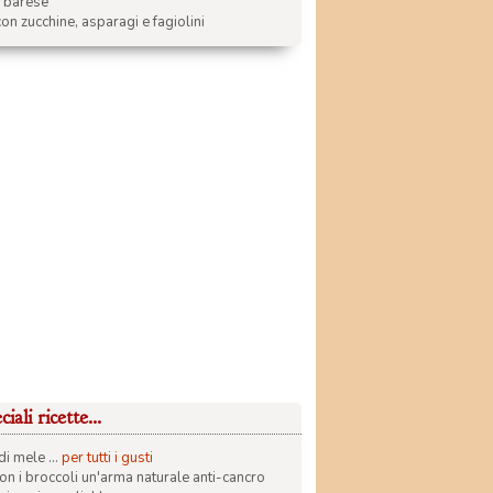
a barese
on zucchine, asparagi e fagiolini
iali ricette...
di mele ...
per tutti i gusti
con i broccoli un'arma naturale anti-cancro