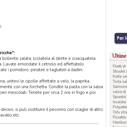
i
ricche":
Ultime 
 bollente salata; scolatela al dente e sciacquatela
a. Lavate emondate il cetriolo ed affettatelo
Filetti 
te i pomidoro, pelateli e tagliateli a dadini.
Strudel 
frutta s
ina, unitevi le cipolle affettate a velo, la paprika,
Torta sal
mente con una forchetta. Condite la pasta con la salsa
Salmone 
salsa di
i ben mescolati. Tenete per circa 2 ore in frigo e poi
Spiedini 
Insalata
Polpette
ciso, si può sostituire il pecorino con scaglie di altro
Tofu str
avallo etc.
Pizzette
Hamburge