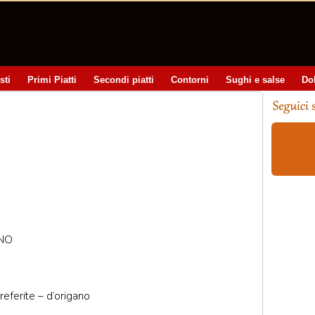
sti
Primi Piatti
Secondi piatti
Contorni
Sughi e salse
Do
ANO
referite – d’origano