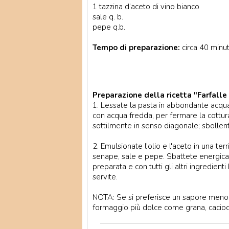
1 tazzina d’aceto di vino bianco
sale q. b.
pepe q.b.
Tempo di preparazione:
circa 40 minut
Preparazione della ricetta "Farfalle 
1. Lessate la pasta in abbondante acqua
con acqua fredda, per fermare la cottur
sottilmente in senso diagonale; sbollenta
2. Emulsionate l'olio e l'aceto in una terr
senape, sale e pepe. Sbattete energica
preparata e con tutti gli altri ingredient
servite.
NOTA: Se si preferisce un sapore meno de
formaggio più dolce come grana, cacioc