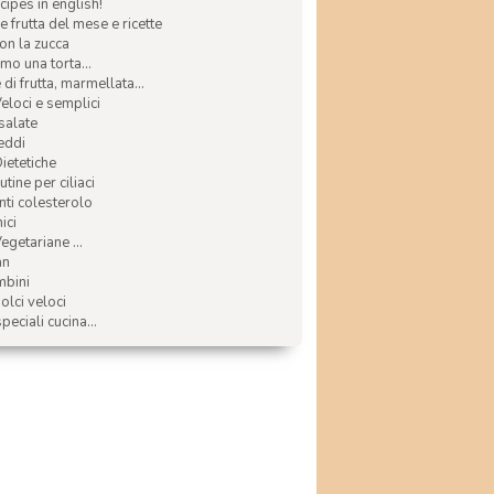
ecipes in english!
e frutta del mese e ricette
con la zucca
mo una torta...
di frutta, marmellata...
Veloci e semplici
 salate
reddi
Dietetiche
tine per ciliaci
nti colesterolo
ici
egetariane ...
an
mbini
olci veloci
speciali cucina...