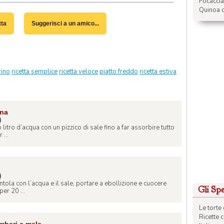
Focacci
Quinoa c
tta
Suggerisci a un amico...
rino
ricetta semplice
ricetta veloce
piatto freddo
ricetta estiva
ina
)
litro d’acqua con un pizzico di sale fino a far assorbire tutto
 ...
)
entola con l’acqua e il sale, portare a ebollizione e cuocere
Gli Spec
er 20 ...
Le torte 
Ricette 
mberi e mele