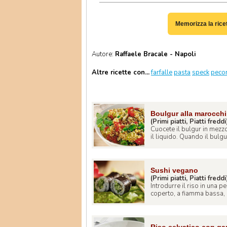
Memorizza la rice
Autore:
Raffaele Bracale - Napoli
Altre ricette con...
farfalle
pasta
speck
peco
Boulgur alla marocch
(Primi piatti, Piatti freddi
Cuocete il bulgur in mezzo 
il liquido. Quando il bulgur
Sushi vegano
(Primi piatti, Piatti freddi
Introdurre il riso in una p
coperto, a fiamma bassa, p
Riso selvatico con ga