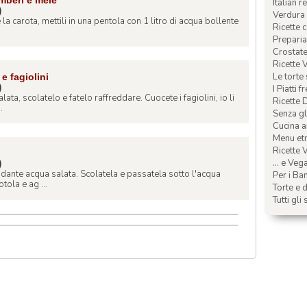
Italian r
)
Verdura 
e la carota, mettili in una pentola con 1 litro di acqua bollente
Ricette 
Preparia
Crostate 
Ricette 
Le torte
 e fagiolini
)
I Piatti f
lata, scolatelo e fatelo raffreddare. Cuocete i fagiolini, io li
Ricette 
.
Senza glu
Cucina a
Menu etn
Ricette V
... e Veg
)
dante acqua salata. Scolatela e passatela sotto l'acqua
Per i Ba
tola e ag ...
Torte e d
Tutti gli 