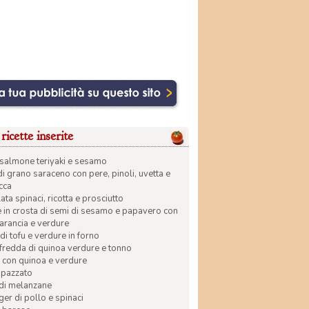
ricette inserite
di salmone teriyaki e sesamo
di grano saraceno con pere, pinoli, uvetta e
ecca
ata spinaci, ricotta e prosciutto
in crosta di semi di sesamo e papavero con
 arancia e verdure
di tofu e verdure in forno
 fredda di quinoa verdure e tonno
 con quinoa e verdure
apazzato
 di melanzane
r di pollo e spinaci