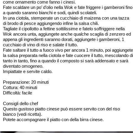
come ornamento come fanno i cinesi.
Fate scaldare un po’ d’olio nella Wok e fate friggere i gamberoni fino
a quando saranno bianchi e sodi, quindi scolateli.
In una ciotola, stemperate un cucchiaio di maizena con una tazza
di brodo di pesce aggiungendo infine la salsa chili.
Tagliate il cipollotto a fettine sottilissime e fatelo soffriggere nella
Wok ancora unta, aggiungete anche qualche scaglia di zenzero ed
appena gli ingredienti saranno dorati, aggiungete i gamberoni, 1
cucchiaio di vino di riso e salate il tutto.
Fate saltare il tutto a fuoco vivo per ancora 1 minuto, poi aggiungete
la salsa preparata nella ciotola e fate cuocere il tutto, mescolando di
tanto in tanto, fino a quando il composto si sarà addensato e sarà
diventato omogeneo.
Impiattate e servite caldo.
Preparazione: 20 minuti
Cottura: 40 minuti
Difficoltà: facile
Consigli dello chef
Questo gustoso piatto cinese può essere servito con del riso
bianco (vedi ricetta).
Potete accompagnare il piatto con della birra cinese.