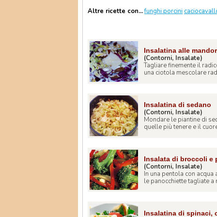
Altre ricette con...
funghi porcini
caciocavall
Insalatina alle mando
(Contorni, Insalate)
Tagliare finemente il radi
una ciotola mescolare radic
Insalatina di sedano
(Contorni, Insalate)
Mondare le piantine di se
quelle più tenere e il cuore
Insalata di broccoli 
(Contorni, Insalate)
In una pentola con acqua a
le panocchiette tagliate a m
Insalatina di spinaci,