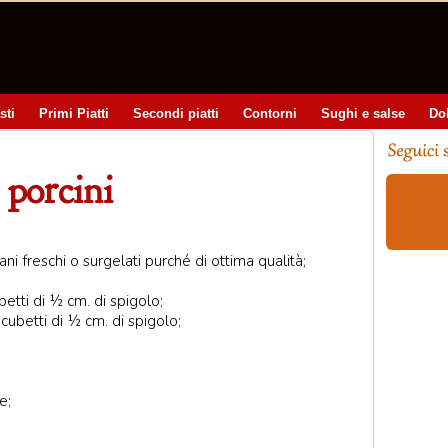
sti
Primi Piatti
Secondi piatti
Contorni
Sughi e salse
Do
 porcini
ani freschi o surgelati purché di ottima qualità;
betti di ½ cm. di spigolo;
 cubetti di ½ cm. di spigolo;
e;