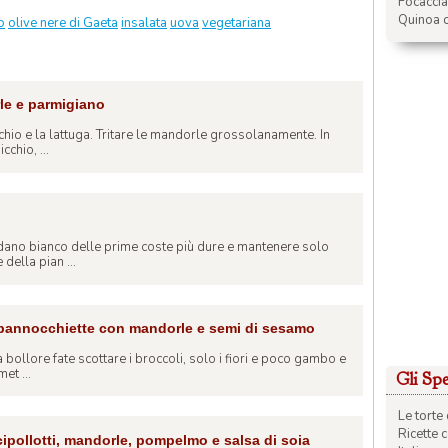
Focacci
Quinoa c
o
olive nere di Gaeta
insalata
uova
vegetariana
rle e parmigiano
cchio e la lattuga. Tritare le mandorle grossolanamente. In
chio, ...
dano bianco delle prime coste più dure e mantenere solo
 della pian ...
e pannocchiette con mandorle e semi di sesamo
 bollore fate scottare i broccoli, solo i fiori e poco gambo e
et ...
Gli Spec
Le torte 
Ricette 
 cipollotti, mandorle, pompelmo e salsa di soia