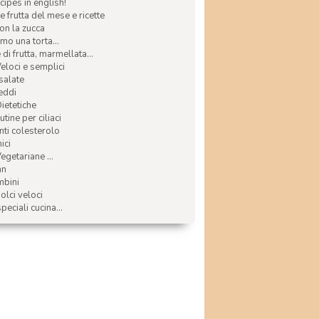
ecipes in english!
e frutta del mese e ricette
con la zucca
mo una torta...
di frutta, marmellata...
Veloci e semplici
 salate
reddi
Dietetiche
tine per ciliaci
nti colesterolo
ici
egetariane ...
an
mbini
olci veloci
speciali cucina...