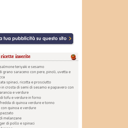
ricette inserite
di salmone teriyaki e sesamo
di grano saraceno con pere, pinoli, uvetta e
ecca
ata spinaci, ricotta e prosciutto
in crosta di semi di sesamo e papavero con
 arancia e verdure
di tofu e verdure in forno
 fredda di quinoa verdure e tonno
 con quinoa e verdure
apazzato
 di melanzane
r di pollo e spinaci