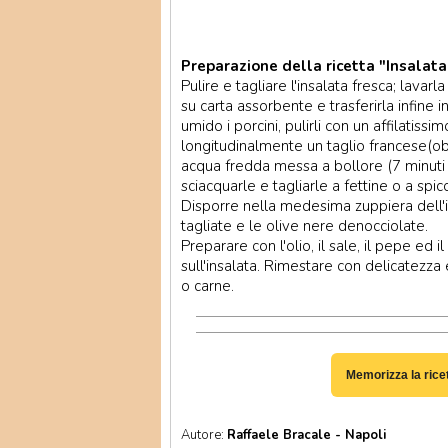
Preparazione della ricetta "Insalata 
Pulire e tagliare l'insalata fresca; lavar
su carta assorbente e trasferirla infine
umido i porcini, pulirli con un affilatissimo
longitudinalmente un taglio francese(o
acqua fredda messa a bollore (7 minuti d
sciacquarle e tagliarle a fettine o a spicc
Disporre nella medesima zuppiera dell'ins
tagliate e le olive nere denocciolate.
Preparare con l'olio, il sale, il pepe ed 
sull'insalata. Rimestare con delicatezza
o carne.
Memorizza la rice
Autore:
Raffaele Bracale - Napoli