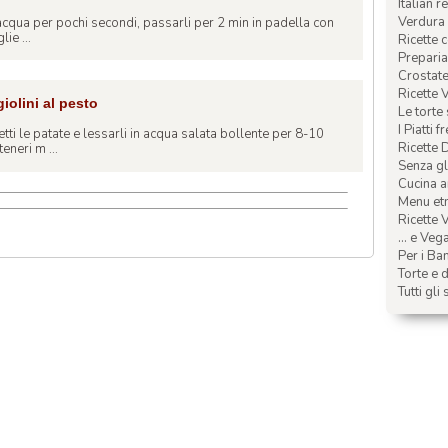
Italian r
Verdura 
n acqua per pochi secondi, passarli per 2 min in padella con
lie ...
Ricette 
Preparia
Crostate 
Ricette 
giolini al pesto
Le torte
I Piatti f
tti le patate e lessarli in acqua salata bollente per 8-10
Ricette 
eneri m ...
Senza glu
Cucina a
Menu etn
Ricette V
... e Veg
Per i Ba
Torte e d
Tutti gli 