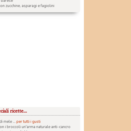
a barese
on zucchine, asparagi e fagiolini
iali ricette...
di mele ...
per tutti i gusti
con i broccoli un'arma naturale anti-cancro