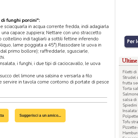
di funghi porcini":
la e sciacquarla in acqua corrente fredda, indi adagiarla
 in una capace zuppiera; Nettare con uno straccetto
 coltellino indi tagliarli a sottili fettine inferendo
bliquo, lame poggiata a 45°).Rassodare le uova in
al primo bollore); raffreddarle, sgusciarle,
hi.
Ultime 
alata, i funghi, i due tipi di caciocavallo, le uova
Filetti 
il succo del limone una salsina e versarla a filo
Strudel 
 e servire in tavola come contorno di portate di pesce
frutta s
Torta sal
Salmone 
salsa di
Spiedini 
Insalata
tta
Suggerisci a un amico...
Polpette
Tofu str
Pizzette
Hamburge