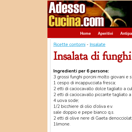
Home
Aperitivi
Antipa
Ricette contorni
-
Insalate
Insalata di funghi
Ingredienti per 6 persone:
3 grossi funghi porcini molto giovani e s
1 cespo di incappucciata fresca;
2 etti di caciocavallo dolce tagliato a cu
2 etti di caciocavallo piccante tagliato a
4 uova sode;
1/2 bicchiere di olio d’oliva e.v.
sale doppio e pepe bianco q.s.
2 etti di olive nere di Gaeta denocciolat
1limone.