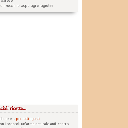
a barese
on zucchine, asparagi e fagiolini
iali ricette...
di mele ...
per tutti i gusti
con i broccoli un'arma naturale anti-cancro