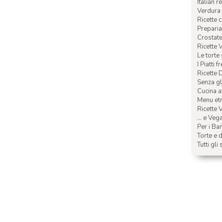
Italian r
Verdura 
Ricette 
Preparia
Crostate 
Ricette 
Le torte
I Piatti f
Ricette 
Senza glu
Cucina a
Menu etn
Ricette V
... e Veg
Per i Ba
Torte e d
Tutti gli 