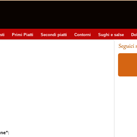
sti
Primi Piatti
Secondi piatti
Contorni
Sughi e salse
Do
ne":