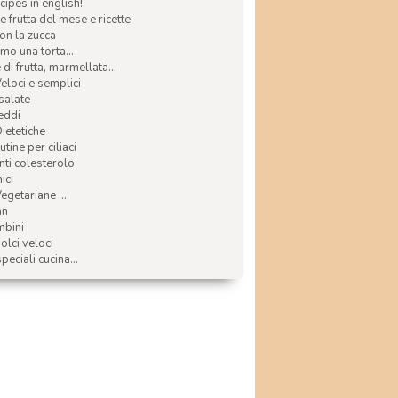
ecipes in english!
e frutta del mese e ricette
con la zucca
mo una torta...
di frutta, marmellata...
Veloci e semplici
 salate
reddi
Dietetiche
tine per ciliaci
nti colesterolo
ici
egetariane ...
an
mbini
olci veloci
speciali cucina...