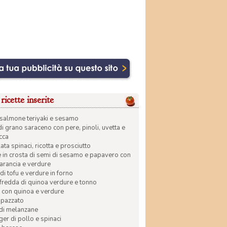
ricette inserite
di salmone teriyaki e sesamo
di grano saraceno con pere, pinoli, uvetta e
ecca
ata spinaci, ricotta e prosciutto
in crosta di semi di sesamo e papavero con
 arancia e verdure
di tofu e verdure in forno
 fredda di quinoa verdure e tonno
 con quinoa e verdure
apazzato
 di melanzane
r di pollo e spinaci