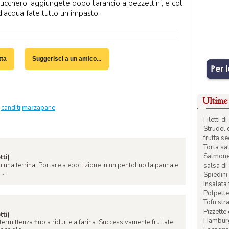
ucchero, aggiungete dopo l'arancio a pezzettini, e col
d'acqua fate tutto un impasto.
tta
Suggerisci a un amico...
Ultime 
canditi
marzapane
Filetti 
Strudel 
frutta s
Torta sal
Salmone 
tti)
n una terrina. Portare a ebollizione in un pentolino la panna e
salsa di
...
Spiedini 
Insalata
Polpette
Tofu str
Pizzette
tti)
Hamburge
termittenza fino a ridurle a farina. Successivamente frullate