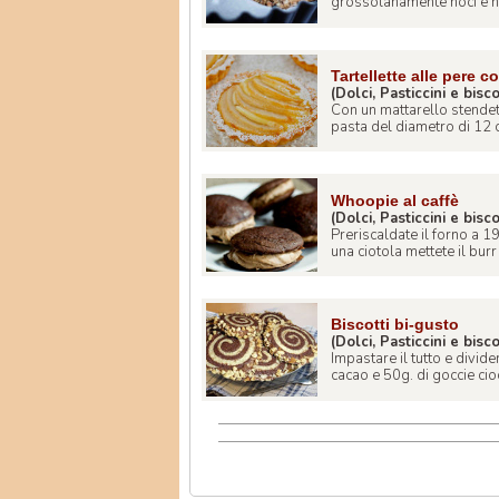
grossolanamente noci e noc
Tartellette alle pere 
(Dolci, Pasticcini e bisco
Con un mattarello stendet
pasta del diametro di 12 ce
Whoopie al caffè
(Dolci, Pasticcini e bisco
Preriscaldate il forno a 19
una ciotola mettete il burr .
Biscotti bi-gusto
(Dolci, Pasticcini e bisco
Impastare il tutto e divid
cacao e 50g. di goccie cioc