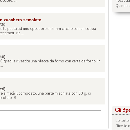
Focacci
ciole. ...
Quinoa c
con zucchero semolato
tti)
e la pasta ad uno spessore di 5 mm circa e con un coppa
ntimetri ric ...
tti)
0 gradi e rivestite una placca da forno con carta da forno. In
..
tti)
ere a metà il composto, una parte mischiala con 50 g. di
colato. S ...
Gli Spec
Le torte 
Ricette 