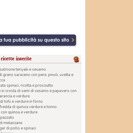
ricette inserite
di salmone teriyaki e sesamo
di grano saraceno con pere, pinoli, uvetta e
ecca
ata spinaci, ricotta e prosciutto
in crosta di semi di sesamo e papavero con
 arancia e verdure
di tofu e verdure in forno
 fredda di quinoa verdure e tonno
 con quinoa e verdure
apazzato
 di melanzane
r di pollo e spinaci