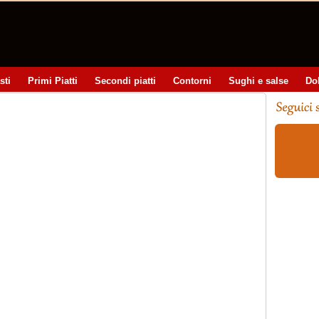
sti
Primi Piatti
Secondi piatti
Contorni
Sughi e salse
Do