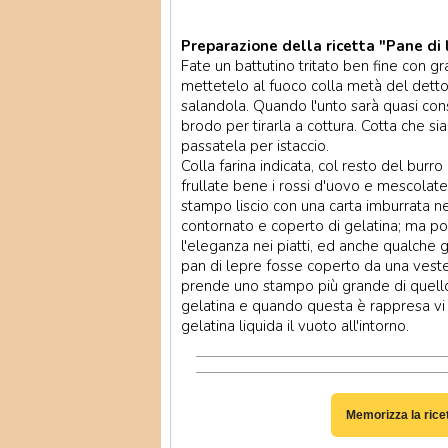
Preparazione della ricetta "Pane di 
Fate un battutino tritato ben fine con gr
mettetelo al fuoco colla metà del detto b
salandola. Quando l'unto sarà quasi con
brodo per tirarla a cottura. Cotta che s
passatela per istaccio.
Colla farina indicata, col resto del burr
frullate bene i rossi d'uovo e mescolat
stampo liscio con una carta imburrata n
contornato e coperto di gelatina; ma poi
l'eleganza nei piatti, ed anche qualche 
pan di lepre fosse coperto da una veste t
prende uno stampo più grande di quello 
gelatina e quando questa è rappresa vi s
gelatina liquida il vuoto all'intorno.
Memorizza la rice