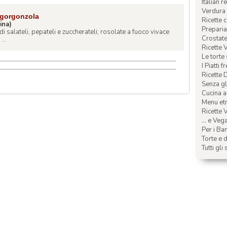
Italian r
Verdura 
 gorgonzola
Ricette 
ina)
Preparia
ndi salateli, pepateli e zuccherateli; rosolate a fuoco vivace
Crostate 
...
Ricette 
Le torte
I Piatti f
Ricette 
Senza glu
Cucina a
Menu etn
Ricette V
... e Veg
Per i Ba
Torte e d
Tutti gli 