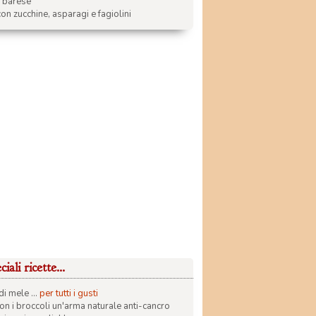
a barese
on zucchine, asparagi e fagiolini
iali ricette...
di mele ...
per tutti i gusti
con i broccoli un'arma naturale anti-cancro