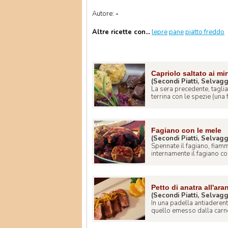
Autore:
-
Altre ricette con...
lepre
pane
piatto freddo
Capriolo saltato ai mirt
(Secondi Piatti, Selvagg
La sera precedente, taglia
terrina con le spezie (una fo
Fagiano con le mele
(Secondi Piatti, Selvagg
Spennate il fagiano, fiam
internamente il fagiano con i
Petto di anatra all'ara
(Secondi Piatti, Selvagg
In una padella antiaderen
quello emesso dalla carne, 