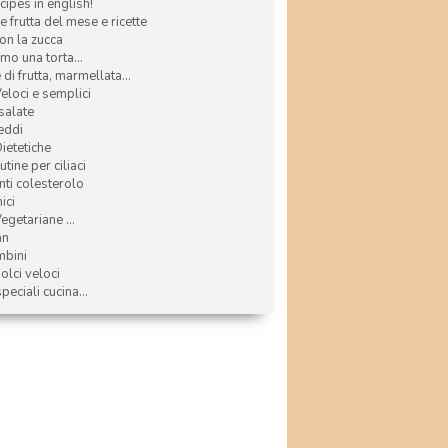
ecipes in english!
e frutta del mese e ricette
con la zucca
mo una torta...
di frutta, marmellata...
Veloci e semplici
 salate
reddi
Dietetiche
tine per ciliaci
nti colesterolo
ici
egetariane ...
an
mbini
olci veloci
speciali cucina...