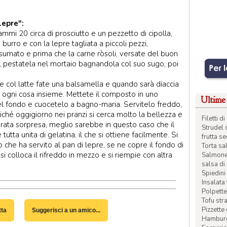
lepre":
ammi 20 circa di prosciutto e un pezzetto di cipolla,
urro e con la lepre tagliata a piccoli pezzi,
sumato e prima che la carne ròsoli, versate del buon
ia, pestatela nel mortaio bagnandola col suo sugo, poi
o e col latte fate una balsamella e quando sarà diaccia
e ogni cosa insieme. Mettete il composto in uno
Ultime 
el fondo e cuocetelo a bagno-maria. Servitelo freddo,
ché oggigiorno nei pranzi si cerca molto la bellezza e
Filetti 
grata sorpresa, meglio sarebbe in questo caso che il
Strudel 
utta unita di gelatina, il che si ottiene facilmente. Si
frutta s
che ha servito al pan di lepre, se ne copre il fondo di
Torta sal
i colloca il rifreddo in mezzo e si riempie con altra
Salmone 
salsa di
Spiedini 
Insalata
Polpette
Tofu str
Pizzette
tta
Suggerisci a un amico...
Hamburge