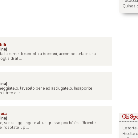
Focacci
Quinoa c
illi
ina)
ta la carne di capriolo a bocconi, accomodatela in una
glia di al ...
ina)
meggiatelo, lavatelo bene ed asciugatelo. Insaporite
l trito di s ...
ncia
Gli Spec
ina)
te, senza aggiungere alcun grasso poiché è sufficiente
rosolate il p ...
Le torte 
Ricette 