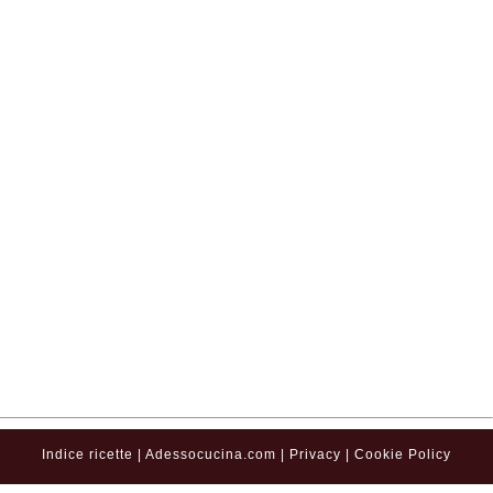
Indice ricette
|
Adessocucina.com
|
Privacy
|
Cookie Policy