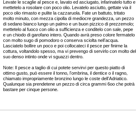
Levate le scaglie al pesce e, lavato ed asciugato, infarinatelo tutto e
mettetelo a rosolare con poco olio. Levatelo asciutto, gettate via il
poco olio rimasto e pulite la cazzaruola. Fate un battuto, tritato
molto minuto, con mezza cipolla di mediocre grandezza, un pezzo
di sedano bianco lungo un palmo e un buon pizzico di prezzemolo;
mettetelo al fuoco con olio a sufficienza e conditelo con sale, pepe
e un chiodo di garofano intero. Quando avrà preso colore fermatelo
con molto sugo di pomodoro o conserva sciolta nell'acqua.
Lasciatelo bollire un poco e poi collocateci il pesce per finirne la
cottura, voltandolo spesso, ma vi prevengo di servirlo con molto del
suo denso intinto onde vi sguazzi dentro.
Note: Il pesce a taglio di cui potete servirvi per questo piatto di
ottimo gusto, può essere il tonno, l'ombrina, il dentice o il ragno,
chiamato impropriamente bronzino lungo le coste dell'Adriatico.
Qualunque sia prendetene un pezzo di circa grammi 6oo che potrà
bastare per cinque persone.