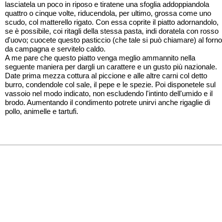
lasciatela un poco in riposo e tiratene una sfoglia addoppiandola
quattro o cinque volte, riducendola, per ultimo, grossa come uno
scudo, col matterello rigato. Con essa coprite il piatto adornandolo,
se è possibile, coi ritagli della stessa pasta, indi doratela con rosso
d'uovo; cuocete questo pasticcio (che tale si può chiamare) al forno
da campagna e servitelo caldo.
A me pare che questo piatto venga meglio ammannito nella
seguente maniera per dargli un carattere e un gusto più nazionale.
Date prima mezza cottura al piccione e alle altre carni col detto
burro, condendole col sale, il pepe e le spezie. Poi disponetele sul
vassoio nel modo indicato, non escludendo l'intinto dell'umido e il
brodo. Aumentando il condimento potrete unirvi anche rigaglie di
pollo, animelle e tartufi.