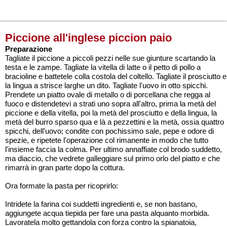
Piccione all'inglese piccion paio
Preparazione
Tagliate il piccione a piccoli pezzi nelle sue giunture scartando la
testa e le zampe. Tagliate la vitella di latte o il petto di pollo a
bracioline e battetele colla costola del coltello. Tagliate il prosciutto e
la lingua a strisce larghe un dito. Tagliate l'uovo in otto spicchi.
Prendete un piatto ovale di metallo o di porcellana che regga al
fuoco e distendetevi a strati uno sopra all'altro, prima la metà del
piccione e della vitella, poi la metà del prosciutto e della lingua, la
metà del burro sparso qua e là a pezzettini e la metà, ossia quattro
spicchi, dell'uovo; condite con pochissimo sale, pepe e odore di
spezie, e ripetete l'operazione col rimanente in modo che tutto
l'insieme faccia la colma. Per ultimo annaffiate col brodo suddetto,
ma diaccio, che vedrete galleggiare sul primo orlo del piatto e che
rimarrà in gran parte dopo la cottura.
Ora formate la pasta per ricoprirlo:
Intridete la farina coi suddetti ingredienti e, se non bastano,
aggiungete acqua tiepida per fare una pasta alquanto morbida.
Lavoratela molto gettandola con forza contro la spianatoia,