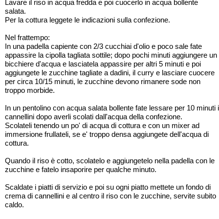
Lavare il riso in acqua fredda e poi cuocerlo in acqua bollente
salata.
Per la cottura leggete le indicazioni sulla confezione.
Nel frattempo:
In una padella capiente con 2/3 cucchiai d'olio e poco sale fate
appassire la cipolla tagliata sottile; dopo pochi minuti aggiungere un
bicchiere d'acqua e lasciatela appassire per altri 5 minuti e poi
aggiungete le zucchine tagliate a dadini, il curry e lasciare cuocere
per circa 10/15 minuti, le zucchine devono rimanere sode non
troppo morbide.
In un pentolino con acqua salata bollente fate lessare per 10 minuti i
cannellini dopo averli scolati dall'acqua della confezione.
Scolateli tenendo un po' di acqua di cottura e con un mixer ad
immersione frullateli, se e' troppo densa aggiungete dell'acqua di
cottura.
Quando il riso è cotto, scolatelo e aggiungetelo nella padella con le
zucchine e fatelo insaporire per qualche minuto.
Scaldate i piatti di servizio e poi su ogni piatto mettete un fondo di
crema di cannellini e al centro il riso con le zucchine, servite subito
caldo.