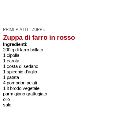
PRIMI PIATTI - ZUPPE
Zuppa di farro in rosso
Ingredienti:
200 g di farro brillato
1 cipolla
1 carota
1 costa di sedano
1 spicchio d'aglio
1 patata
4 pomodori pelati
1 lt brodo vegetale
parmigiano grattugiato
olio
sale