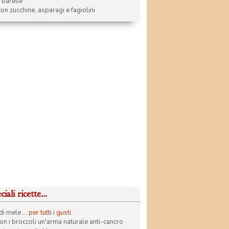
a barese
on zucchine, asparagi e fagiolini
iali ricette...
di mele ...
per tutti i gusti
con i broccoli un'arma naturale anti-cancro