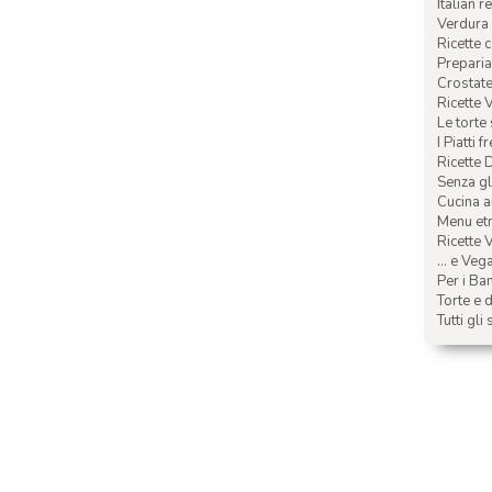
Italian r
Verdura 
Ricette 
Preparia
Crostate 
Ricette 
Le torte
I Piatti f
Ricette 
Senza glu
Cucina a
Menu etn
Ricette V
... e Veg
Per i Ba
Torte e d
Tutti gli 