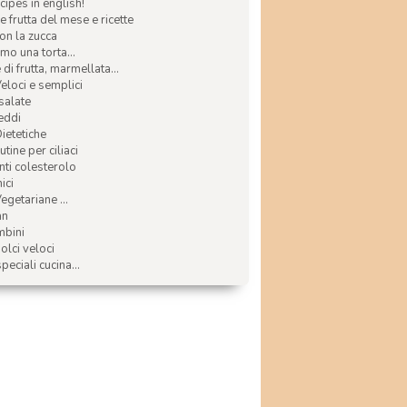
ecipes in english!
e frutta del mese e ricette
con la zucca
mo una torta...
di frutta, marmellata...
Veloci e semplici
 salate
reddi
Dietetiche
tine per ciliaci
nti colesterolo
ici
egetariane ...
an
mbini
olci veloci
speciali cucina...