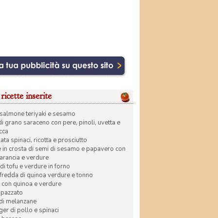
ricette inserite
di salmone teriyaki e sesamo
di grano saraceno con pere, pinoli, uvetta e
ecca
ata spinaci, ricotta e prosciutto
in crosta di semi di sesamo e papavero con
 arancia e verdure
di tofu e verdure in forno
 fredda di quinoa verdure e tonno
 con quinoa e verdure
apazzato
 di melanzane
r di pollo e spinaci