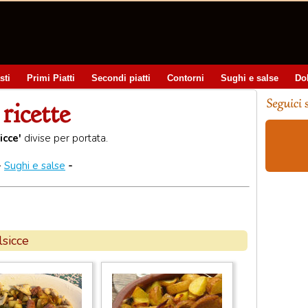
sti
Primi Piatti
Secondi piatti
Contorni
Sughi e salse
Do
 ricette
icce'
divise per portata.
-
Sughi e salse
-
lsicce