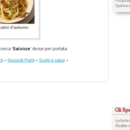
Focacci
Quinoa c
atini d’autunno
icerca '
Salsicce
' divise per portata:
ti
-
Secondi Piatti
-
Sughi e salse
-
Gli Spec
Le torte 
Ricette 