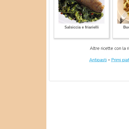
Salsiccia e friarielli
Buc
Altre ricette con la r
Antipasti
-
Primi piat