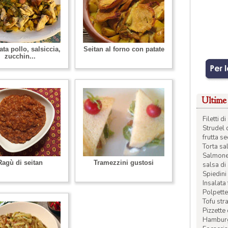
ata pollo, salsiccia,
Seitan al forno con patate
zucchin...
Ultime 
Filetti 
Strudel 
frutta s
Torta sal
Salmone 
Ragù di seitan
Tramezzini gustosi
salsa di
Spiedini 
Insalata
Polpette
Tofu str
Pizzette
Hamburge