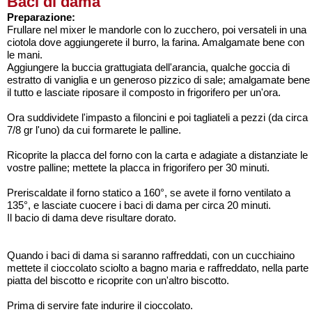
Baci di dama
Preparazione:
Frullare nel mixer le mandorle con lo zucchero, poi versateli in una
ciotola dove aggiungerete il burro, la farina. Amalgamate bene con
le mani.
Aggiungere la buccia grattugiata dell'arancia, qualche goccia di
estratto di vaniglia e un generoso pizzico di sale; amalgamate bene
il tutto e lasciate riposare il composto in frigorifero per un'ora.
Ora suddividete l'impasto a filoncini e poi tagliateli a pezzi (da circa
7/8 gr l'uno) da cui formarete le palline.
Ricoprite la placca del forno con la carta e adagiate a distanziate le
vostre palline; mettete la placca in frigorifero per 30 minuti.
Preriscaldate il forno statico a 160°, se avete il forno ventilato a
135°, e lasciate cuocere i baci di dama per circa 20 minuti.
Il bacio di dama deve risultare dorato.
Quando i baci di dama si saranno raffreddati, con un cucchiaino
mettete il cioccolato sciolto a bagno maria e raffreddato, nella parte
piatta del biscotto e ricoprite con un'altro biscotto.
Prima di servire fate indurire il cioccolato.