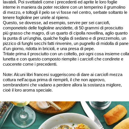
lavateli. Poi svettateli come i precedenti ed aprite le loro foglie
interne in maniera da poter recidere con un temperino il grumolino
di mezzo, e toltogli il pelo se vi fosse nel centro, serbate soltanto le
tenere foglioline per unirle al ripieno.
Questo, se dovesse, ad esempio, servire per sei carciofi,
componetelo delle foglioline anzidette, di 50 grammi di prosciutto
più grasso che magro, di un quarto di cipolla novellina, aglio quanto
la punta di un'unghia, qualche foglia di sedano e di prezzemolo, un
pizzico di funghi secchi fatti rinvenire, un pugnello di midolla di pane
d'un giorno, ridotta in bricioli, e una presa di pepe.
Tritate prima il prosciutto con un coltello, poi ogni cosa insieme coll
lunetta e con questo composto riempite i carciofi che condirete e
cuocerete come i precedenti.
Note: Alcuni libri francesi suggeriscono di dare ai carciofi mezza
cottura nell'acqua prima di riempirli, il che non approvo,
sembrandomi che vadano a perdere allora la sostanza migliore,
cioè il loro aroma speciale.