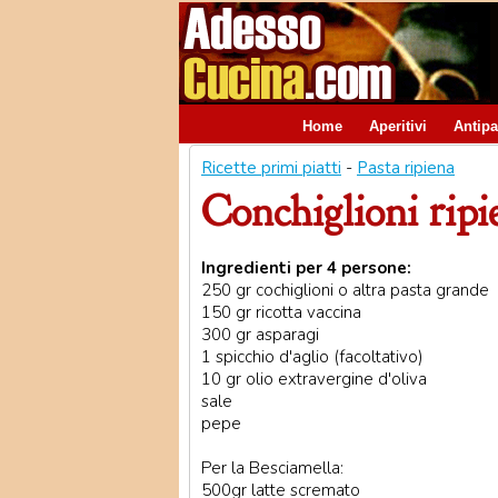
Home
Aperitivi
Antipa
Ricette primi piatti
-
Pasta ripiena
Conchiglioni ripi
Ingredienti per 4 persone:
250 gr cochiglioni o altra pasta grande
150 gr ricotta vaccina
300 gr asparagi
1 spicchio d'aglio (facoltativo)
10 gr olio extravergine d'oliva
sale
pepe
Per la Besciamella:
500gr latte scremato