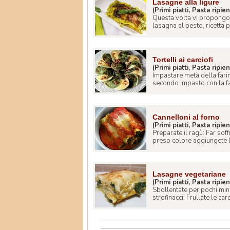
Lasagne alla ligure
(Primi piatti, Pasta ripie
Questa volta vi propongo un
lasagna al pesto, ricetta pe
Tortelli ai carciofi
(Primi piatti, Pasta ripie
Impastare metà della fari
secondo impasto con la far
Cannelloni al forno
(Primi piatti, Pasta ripie
Preparate il ragù: Far soff
preso colore aggiungete la
Lasagne vegetariane
(Primi piatti, Pasta ripie
Sbollentate per pochi minu
strofinacci. Frullate le caro