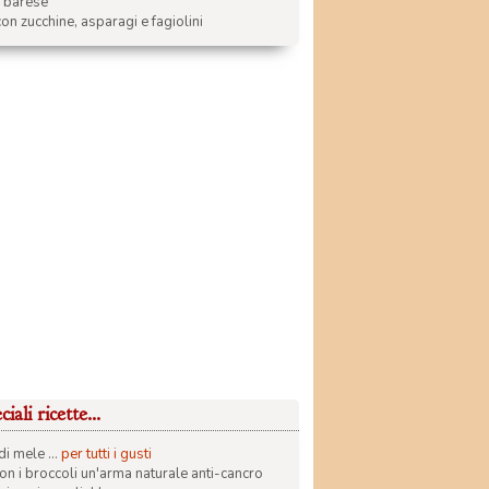
a barese
on zucchine, asparagi e fagiolini
iali ricette...
di mele ...
per tutti i gusti
con i broccoli un'arma naturale anti-cancro