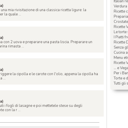
Italian r
na)
Verdura 
a mia rivisitazione di una classica ricetta ligure: la
Ricette 
r la quale ...
Preparia
Crostate 
Ricette 
Le torte
I Piatti f
na)
na con 2 uova e preparare una pasta liscia. Preparare un
Ricette 
ina rimasta ...
Senza glu
Cucina a
Menu etn
Ricette V
... e Veg
na)
Per i Ba
riggere la cipolla e le carote con l'olio, appena la cipolla ha
 ...
Torte e d
Tutti gli 
na)
ti i fogli di lasagne e poi mettetele stese su degli
te con la r ...