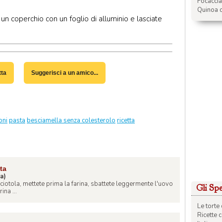
Focacci
Quinoa c
 un coperchio con un foglio di alluminio e lasciate
tta
Suggerisci a un amico...
oni
pasta
besciamella senza colesterolo
ricetta
ta
na)
 ciotola, mettete prima la farina, sbattete leggermente l'uovo
Gli Spec
ina ...
Le torte 
Ricette 