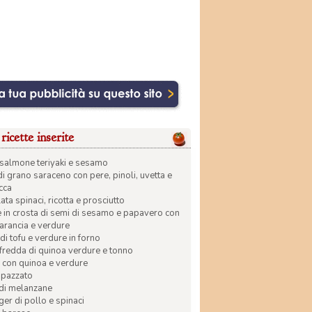
ricette inserite
di salmone teriyaki e sesamo
di grano saraceno con pere, pinoli, uvetta e
ecca
ata spinaci, ricotta e prosciutto
in crosta di semi di sesamo e papavero con
 arancia e verdure
di tofu e verdure in forno
 fredda di quinoa verdure e tonno
 con quinoa e verdure
apazzato
 di melanzane
r di pollo e spinaci