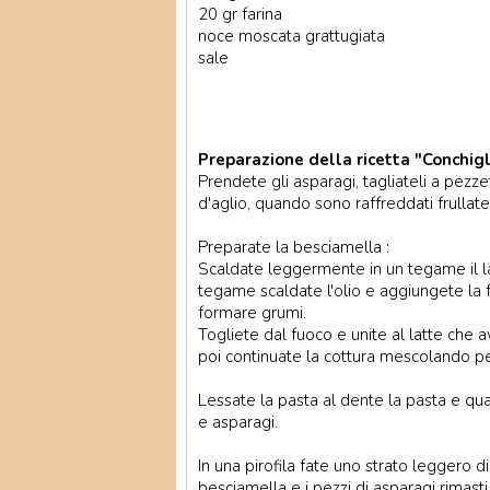
20 gr farina
noce moscata grattugiata
sale
Preparazione della ricetta "Conchigli
Prendete gli asparagi, tagliateli a pezze
d'aglio, quando sono raffreddati frullate
Preparate la besciamella :
Scaldate leggermente in un tegame il lat
tegame scaldate l'olio e aggiungete la fa
formare grumi.
Togliete dal fuoco e unite al latte che
poi continuate la cottura mescolando per
Lessate la pasta al dente la pasta e qua
e asparagi.
In una pirofila fate uno strato leggero d
besciamella e i pezzi di asparagi rimasti