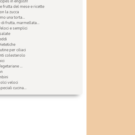
ecipes in english!
e frutta del mese e ricette
con la zucca
mo una torta...
di frutta, marmellata...
Veloci e semplici
 salate
reddi
Dietetiche
tine per ciliaci
nti colesterolo
ici
egetariane ...
an
mbini
olci veloci
speciali cucina...