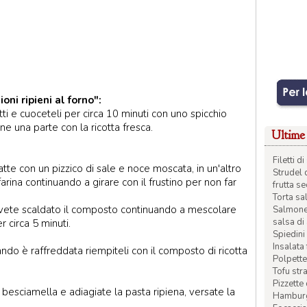
oni ripieni al forno":
tti e cuoceteli per circa 10 minuti con uno spicchio
ne una parte con la ricotta fresca.
Ultime 
Filetti 
te con un pizzico di sale e noce moscata, in un'altro
Strudel 
rina continuando a girare con il frustino per non far
frutta s
Torta sal
 avete scaldato il composto continuando a mescolare
Salmone 
salsa di
 circa 5 minuti.
Spiedini 
Insalata
ndo è raffreddata riempiteli con il composto di ricotta
Polpette
Tofu str
Pizzette
i besciamella e adiagiate la pasta ripiena, versate la
Hamburge
.