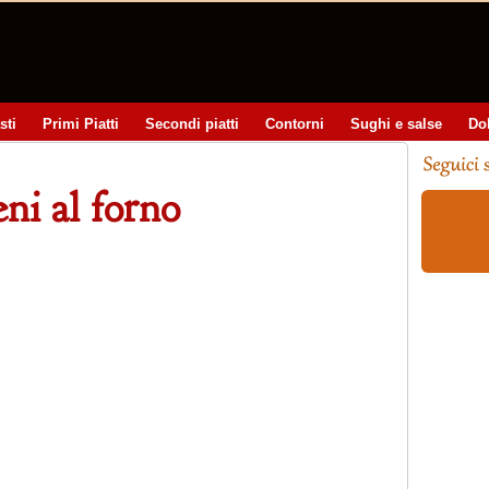
sti
Primi Piatti
Secondi piatti
Contorni
Sughi e salse
Do
eni al forno