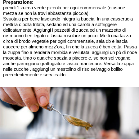
Preparazione:
prendi 1 zucca verde piccola per ogni commensale (o usane
mezza se non la trovi abbastanza piccola).
Svuotala per bene lasciando integra la buccia. In una casseruola
metti la cipolla tritata, sedano ed una carota a soffriggere
delicatamente. Aggiungi i pezzetti di zucca ed un mazzetto di
rosmarino ben legato e lascia rosolare un poco. Metti una tazza
circa di brodo vegetale per ogni commensale, sala qb e lascia
cuocere per almeno mezz'ora, fin che la zucca è ben cotta. Passa
la zuppa fino a renderla morbida e vellutata, aggiungi un pò di noce
moscata, timo o qualche spezia a piacere e, se non sei vegano,
anche parmigiano grattugiato e lascia mantecare. Versa la zuppa
nelle zucche , aggiungi un mestolino di riso selvaggio bollito
precedentemente e servi caldo.