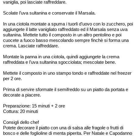
vaniglia, poi lasciate raffreddare.
Scolate l’uva sultanina e conservate il Marsala.
In una ciotola montate a spuma i tuorli d’uovo con lo zucchero, poi
aggiungete il latte vanigliato raffreddato ed il Marsala senza uva
sultanina. Mettete tutto il composto in un altro pentolino e poi
cuocete a fuoco basso mescolando sempre finchè si forma una
crema. Lasciate raffreddare.
Montate la panna in una ciotola, quindi aggiungete la crema
raffreddata e l’uva sultanina sgocciolata; mescolate bene.
Mettete il composto in uno stampo tondo e raffreddate nel freezer
per 2 ore.
Prima di servire sformate il semifreddo su un piatto da portata e
decorate a piacere.
Preparazione: 15 minuti + 2 ore
Cottura: 20 minuti
Consigli dello chef
Potete decorare il piatto con una di salsa alle fragole o frutti di
bosco e delle foglioline di menta piperita. Per Natale e Capodanno