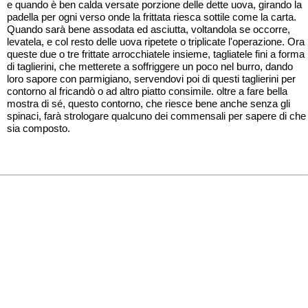
e quando è ben calda versate porzione delle dette uova, girando la
padella per ogni verso onde la frittata riesca sottile come la carta.
Quando sarà bene assodata ed asciutta, voltandola se occorre,
levatela, e col resto delle uova ripetete o triplicate l'operazione. Ora
queste due o tre frittate arrocchiatele insieme, tagliatele fini a forma
di taglierini, che metterete a soffriggere un poco nel burro, dando
loro sapore con parmigiano, servendovi poi di questi taglierini per
contorno al fricandò o ad altro piatto consimile. oltre a fare bella
mostra di sé, questo contorno, che riesce bene anche senza gli
spinaci, farà strologare qualcuno dei commensali per sapere di che
sia composto.