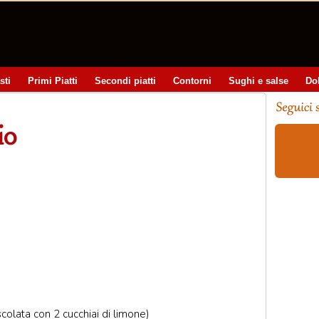
sti
Primi Piatti
Secondi piatti
Contorni
Sughi e salse
Do
io
olata con 2 cucchiai di limone)