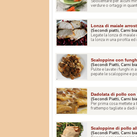
Sbollentare per alcuni minut
verdure o ortaggi in quantit
Lonza di maiale arrost
(Secondi piatti, Carni bi
Legate la lonza di maiale 
la lonza in una pirofila ed i
Scaloppine con fung
(Secondi Piatti, Carni b
Pulite e lavate i funghi in a
pepate le scaloppine e poi 
Dadolata di pollo con
(Secondi Piatti, Carni b
Per prima cosa mettete a b
frattempo tagliate a dadi il
Scaloppine di pollo a
(Secondi Piatti, Carni b