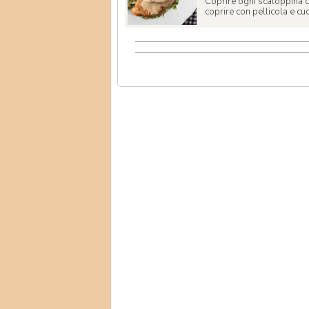
Coprire ogni scaloppina co
coprire con pellicola e cuo