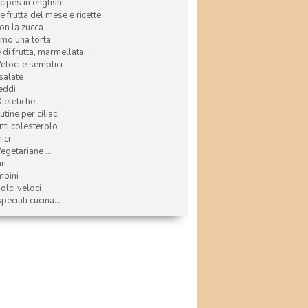
ecipes in english!
e frutta del mese e ricette
con la zucca
mo una torta...
di frutta, marmellata...
Veloci e semplici
 salate
reddi
Dietetiche
tine per ciliaci
nti colesterolo
ici
egetariane ...
an
mbini
olci veloci
speciali cucina...