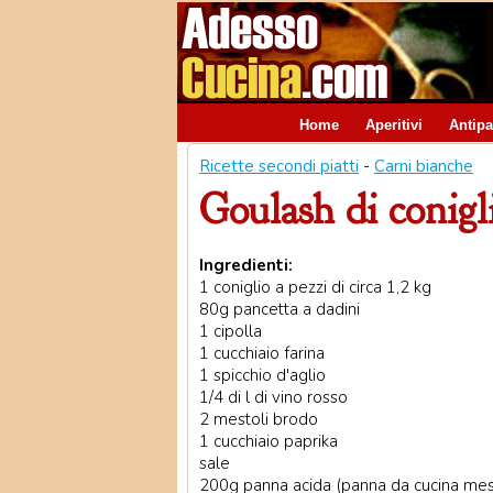
Home
Aperitivi
Antipa
Ricette secondi piatti
-
Carni bianche
Goulash di conigl
Ingredienti:
1 coniglio a pezzi di circa 1,2 kg
80g pancetta a dadini
1 cipolla
1 cucchiaio farina
1 spicchio d'aglio
1/4 di l di vino rosso
2 mestoli brodo
1 cucchiaio paprika
sale
200g panna acida (panna da cucina mesc