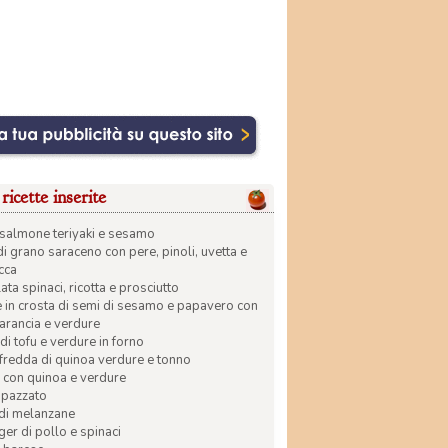
ricette inserite
di salmone teriyaki e sesamo
di grano saraceno con pere, pinoli, uvetta e
ecca
ata spinaci, ricotta e prosciutto
in crosta di semi di sesamo e papavero con
 arancia e verdure
di tofu e verdure in forno
 fredda di quinoa verdure e tonno
 con quinoa e verdure
apazzato
 di melanzane
r di pollo e spinaci