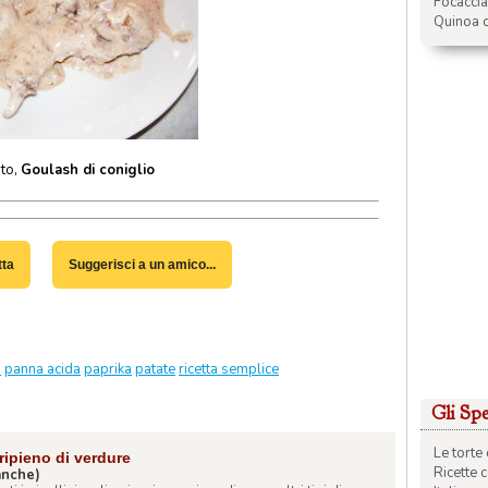
Focacci
Quinoa c
oto,
Goulash di coniglio
tta
Suggerisci a un amico...
a
panna acida
paprika
patate
ricetta semplice
Gli Spec
Le torte 
ripieno di verdure
Ricette 
ianche)