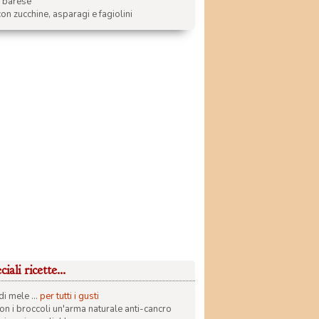
a barese
on zucchine, asparagi e fagiolini
iali ricette...
di mele ...
per tutti i gusti
con i broccoli un'arma naturale anti-cancro