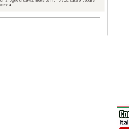
n 2 foglie di salvia, metterle in un piatto, salare, pepare,
cere a ...