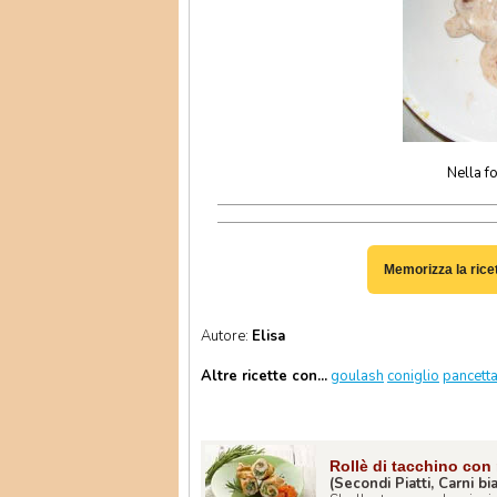
Nella f
Memorizza la rice
Autore:
Elisa
Altre ricette con...
goulash
coniglio
pancett
Rollè di tacchino con 
(Secondi Piatti, Carni b