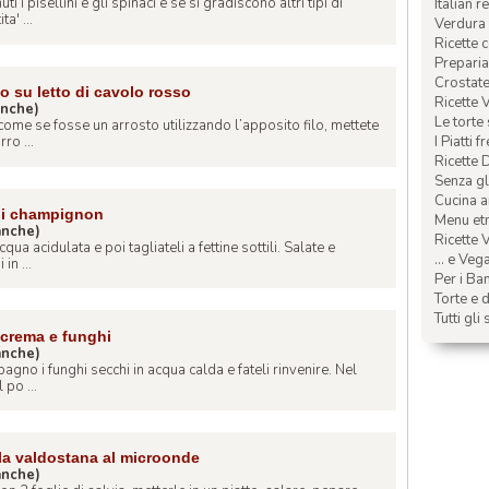
i i pisellini e gli spinaci e se si gradiscono altri tipi di
Italian r
a' ...
Verdura 
Ricette 
Preparia
Crostate 
o su letto di cavolo rosso
Ricette 
anche)
Le torte
come se fosse un arrosto utilizzando l’apposito filo, mettete
I Piatti f
rro ...
Ricette 
Senza glu
Cucina a
hi champignon
Menu etn
ianche)
Ricette V
cqua acidulata e poi tagliateli a fettine sottili. Salate e
... e Veg
in ...
Per i Ba
Torte e d
Tutti gli 
 crema e funghi
ianche)
agno i funghi secchi in acqua calda e fateli rinvenire. Nel
 po ...
lla valdostana al microonde
ianche)