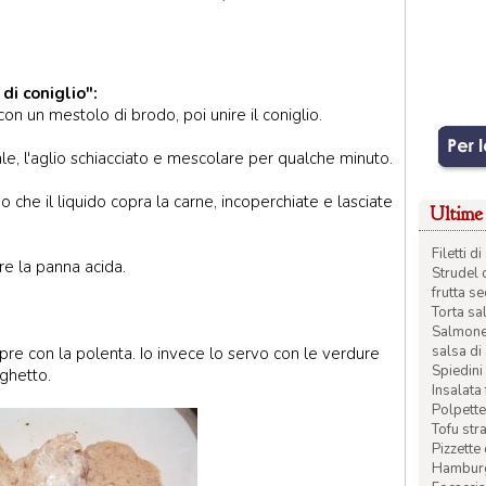
di coniglio":
con un mestolo di brodo, poi unire il coniglio.
sale, l'aglio schiacciato e mescolare per qualche minuto.
o che il liquido copra la carne, incoperchiate e lasciate
Ultime 
Filetti 
re la panna acida.
Strudel 
frutta s
Torta sal
Salmone 
salsa di
 con la polenta. Io invece lo servo con le verdure
Spiedini 
ughetto.
Insalata
Polpette
Tofu str
Pizzette
Hamburge