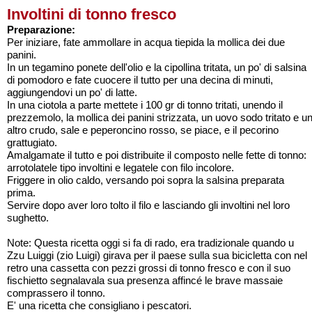
Involtini di tonno fresco
Preparazione:
Per iniziare, fate ammollare in acqua tiepida la mollica dei due
panini.
In un tegamino ponete dell'olio e la cipollina tritata, un po' di salsina
di pomodoro e fate cuocere il tutto per una decina di minuti,
aggiungendovi un po' di latte.
In una ciotola a parte mettete i 100 gr di tonno tritati, unendo il
prezzemolo, la mollica dei panini strizzata, un uovo sodo tritato e u
altro crudo, sale e peperoncino rosso, se piace, e il pecorino
grattugiato.
Amalgamate il tutto e poi distribuite il composto nelle fette di tonno:
arrotolatele tipo involtini e legatele con filo incolore.
Friggere in olio caldo, versando poi sopra la salsina preparata
prima.
Servire dopo aver loro tolto il filo e lasciando gli involtini nel loro
sughetto.
Note: Questa ricetta oggi si fa di rado, era tradizionale quando u
Zzu Luiggi (zio Luigi) girava per il paese sulla sua bicicletta con nel
retro una cassetta con pezzi grossi di tonno fresco e con il suo
fischietto segnalavala sua presenza affincé le brave massaie
comprassero il tonno.
E' una ricetta che consigliano i pescatori.