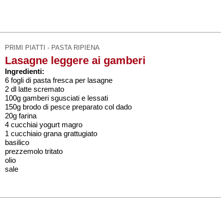
PRIMI PIATTI - PASTA RIPIENA
Lasagne leggere ai gamberi
Ingredienti:
6 fogli di pasta fresca per lasagne
2 dl latte scremato
100g gamberi sgusciati e lessati
150g brodo di pesce preparato col dado
20g farina
4 cucchiai yogurt magro
1 cucchiaio grana grattugiato
basilico
prezzemolo tritato
olio
sale