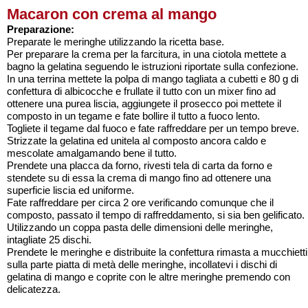
Macaron con crema al mango
Preparazione:
Preparate le meringhe utilizzando la ricetta base.
Per preparare la crema per la farcitura, in una ciotola mettete a
bagno la gelatina seguendo le istruzioni riportate sulla confezione.
In una terrina mettete la polpa di mango tagliata a cubetti e 80 g di
confettura di albicocche e frullate il tutto con un mixer fino ad
ottenere una purea liscia, aggiungete il prosecco poi mettete il
composto in un tegame e fate bollire il tutto a fuoco lento.
Togliete il tegame dal fuoco e fate raffreddare per un tempo breve.
Strizzate la gelatina ed unitela al composto ancora caldo e
mescolate amalgamando bene il tutto.
Prendete una placca da forno, rivesti tela di carta da forno e
stendete su di essa la crema di mango fino ad ottenere una
superficie liscia ed uniforme.
Fate raffreddare per circa 2 ore verificando comunque che il
composto, passato il tempo di raffreddamento, si sia ben gelificato.
Utilizzando un coppa pasta delle dimensioni delle meringhe,
intagliate 25 dischi.
Prendete le meringhe e distribuite la confettura rimasta a mucchietti
sulla parte piatta di metà delle meringhe, incollatevi i dischi di
gelatina di mango e coprite con le altre meringhe premendo con
delicatezza.