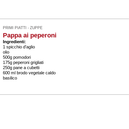
PRIMI PIATTI - ZUPPE
Pappa ai peperoni
Ingredienti:
1 spicchio d’aglio
olio
500g pomodori
175g peperoni grigliati
250g pane a cubetti
600 ml brodo vegetale caldo
basilico