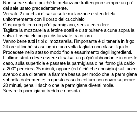
Non serve salare poiché le melanzane trattengono sempre un po'
del sale usato precedentemente.
Versate 2 cucchiai di salsa sulle melanzane e stendetela
uniformemente con il dorso del cucchiaio.
Cospargete con un po'di parmigiano, senza eccedere.
Tagliate la mozzarella a fettine sottili e distribuitene alcune sopra la
salsa. Lasciatele un po' distanziate tra di loro.
Vanno bene tutti i tipi di mozzarella, l'importante è di tenerla in frigo
24 ore affinché si asciughi e una volta tagliata non rilasci liquido.
Procedete nello stesso modo fino a esaurimento degli ingredienti.
L'ultimo strato deve essere di salsa, un po'più abbondante in quest
caso, sulla superficie e passate la parmigiana o nel forno già caldo
a 200° per circa 35 minuti, oppure (ed è ciò che consiglio) sul fuoco
avendo cura di tenere la fiamma bassa per modo che la parmigiana
sobbolla dolcemente; in questo caso la cottura non dovrà superare 
20 minuti, pena il rischio che la parmigiana diventi molle.
Servire la parmigiana fredda e riposata.