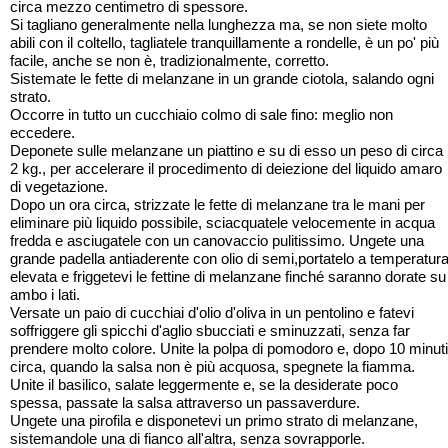
circa mezzo centimetro di spessore.
Si tagliano generalmente nella lunghezza ma, se non siete molto
abili con il coltello, tagliatele tranquillamente a rondelle, è un po' più
facile, anche se non è, tradizionalmente, corretto.
Sistemate le fette di melanzane in un grande ciotola, salando ogni
strato.
Occorre in tutto un cucchiaio colmo di sale fino: meglio non
eccedere.
Deponete sulle melanzane un piattino e su di esso un peso di circa
2 kg., per accelerare il procedimento di deiezione del liquido amaro
di vegetazione.
Dopo un ora circa, strizzate le fette di melanzane tra le mani per
eliminare più liquido possibile, sciacquatele velocemente in acqua
fredda e asciugatele con un canovaccio pulitissimo. Ungete una
grande padella antiaderente con olio di semi,portatelo a temperatur
elevata e friggetevi le fettine di melanzane finché saranno dorate su
ambo i lati.
Versate un paio di cucchiai d'olio d'oliva in un pentolino e fatevi
soffriggere gli spicchi d'aglio sbucciati e sminuzzati, senza far
prendere molto colore. Unite la polpa di pomodoro e, dopo 10 minuti
circa, quando la salsa non è più acquosa, spegnete la fiamma.
Unite il basilico, salate leggermente e, se la desiderate poco
spessa, passate la salsa attraverso un passaverdure.
Ungete una pirofila e disponetevi un primo strato di melanzane,
sistemandole una di fianco all'altra, senza sovrapporle.