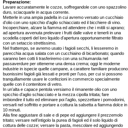
Preparazione:
Lavare accuratamente le cozze, soffregandole con uno spazzolino
duro, sciacquarle in acqua corrente.
Metterle in una ampia padella in cui avremo versato un cucchiaio
d'olio con uno spicchio d'aglio schiacciato ed il bicchiere di vino.
Incoperchiare, alzare la fiamma ed attendere che i mitili si aprano;
ad apertura avvenuta prelevare i frutti dalle valve e tenerli in una
scodella coperti del loro liquido d'apertura opportunamente filtrato
con un setaccio strettissimo.
Nel frattempo, se avremo usato i fagioli secchi, li lesseremo in
parecchia acqua salata con un cucchiaino di bicarbonato; quando
saranno ben cotti li trasferiremo con una schiumarola nel
passaverdure per ottenerne una densa crema; oggi le moderne
industrie in ispecie quelle campane, a carattere familiare producono
buonissimi fagioli già lessati e pronti per l'uso, per cui si possono
tranquillamente usare le confezioni in commercio specialmente
quelle con il contenitore di vetro.
In un'alta e capace pentola versiamo il rimanente olio con uno
spicchio d'aglio schiacciato e la mezza cipolla tritata; fare
imbiondire il tutto ed eliminare poi l'aglio, spezzettare i pomodorini,
versarli nel soffritto e portare a cottura la salsetta a fiamma dolce in
10 minuti.
Alla fine aggiustare di sale e di pepe ed aggiungere il prezzemolo
tritato; versare nell'intigolo la purea di fagioli ed il solo liquido di
cottura delle cozze; versare la pasta, mescolare ed aggiungendo