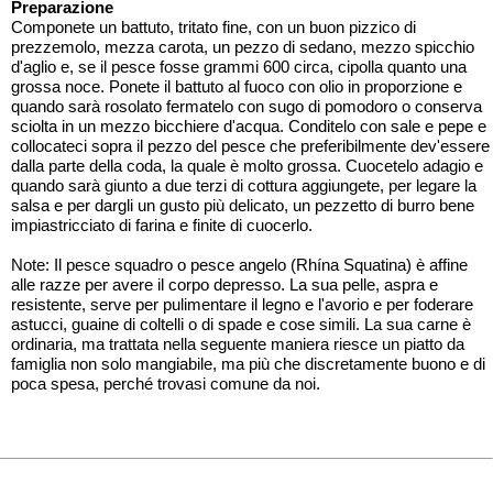
Preparazione
Componete un battuto, tritato fine, con un buon pizzico di
prezzemolo, mezza carota, un pezzo di sedano, mezzo spicchio
d'aglio e, se il pesce fosse grammi 600 circa, cipolla quanto una
grossa noce. Ponete il battuto al fuoco con olio in proporzione e
quando sarà rosolato fermatelo con sugo di pomodoro o conserva
sciolta in un mezzo bicchiere d'acqua. Conditelo con sale e pepe e
collocateci sopra il pezzo del pesce che preferibilmente dev'essere
dalla parte della coda, la quale è molto grossa. Cuocetelo adagio e
quando sarà giunto a due terzi di cottura aggiungete, per legare la
salsa e per dargli un gusto più delicato, un pezzetto di burro bene
impiastricciato di farina e finite di cuocerlo.
Note: Il pesce squadro o pesce angelo (Rhína Squatina) è affine
alle razze per avere il corpo depresso. La sua pelle, aspra e
resistente, serve per pulimentare il legno e l'avorio e per foderare
astucci, guaine di coltelli o di spade e cose simili. La sua carne è
ordinaria, ma trattata nella seguente maniera riesce un piatto da
famiglia non solo mangiabile, ma più che discretamente buono e di
poca spesa, perché trovasi comune da noi.