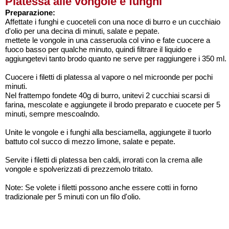
Platessa alle vongole e funghi
Preparazione:
Affettate i funghi e cuoceteli con una noce di burro e un cucchiaio
d'olio per una decina di minuti, salate e pepate.
mettete le vongole in una casseruola col vino e fate cuocere a
fuoco basso per qualche minuto, quindi filtrare il liquido e
aggiungetevi tanto brodo quanto ne serve per raggiungere i 350 ml.
Cuocere i filetti di platessa al vapore o nel microonde per pochi
minuti.
Nel frattempo fondete 40g di burro, unitevi 2 cucchiai scarsi di
farina, mescolate e aggiungete il brodo preparato e cuocete per 5
minuti, sempre mescoalndo.
Unite le vongole e i funghi alla besciamella, aggiungete il tuorlo
battuto col succo di mezzo limone, salate e pepate.
Servite i filetti di platessa ben caldi, irrorati con la crema alle
vongole e spolverizzati di prezzemolo tritato.
Note: Se volete i filetti possono anche essere cotti in forno
tradizionale per 5 minuti con un filo d'olio.