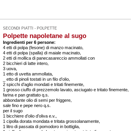
SECONDI PIATTI - POLPETTE
Polpette napoletane al sugo
Ingredienti per 6 persone:
4 etti di polpa (fesone) di manzo macinato,
4 etti di polpa (spalla) di maiale macinato,
2 etti di mollica di panecasareccio ammollati con
2 bicchieri di latte intero,
3 uova,
1 etto di uvetta ammollata,
_ etto di pinoli tostati in un filo d’olio,
2 spicchi d’aglio mondati e tritati finemente,
1 grosso ciuffo di prezzemolo lavato, asciugato e tritato finemente,
farina e pan grattato q.s.
abbondante olio di semi per friggere,
sale fino e pepe nero q.s.
per il sugo
1 bicchiere d’olio d’oliva e.v.,
1 cipolla dorata mondata e tritata grossolanamente,
1 litro di passata di pomodoro in bottiglia,