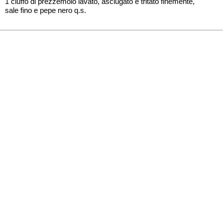
1 ciuffo di prezzemolo lavato, asciugato e tritato finemente,
sale fino e pepe nero q.s.