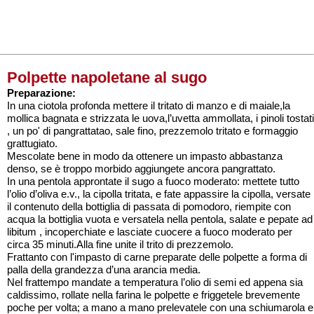
Polpette napoletane al sugo
Preparazione:
In una ciotola profonda mettere il tritato di manzo e di maiale,la
mollica bagnata e strizzata le uova,l’uvetta ammollata, i pinoli tostati
, un po' di pangrattatao, sale fino, prezzemolo tritato e formaggio
grattugiato.
Mescolate bene in modo da ottenere un impasto abbastanza
denso, se è troppo morbido aggiungete ancora pangrattato.
In una pentola approntate il sugo a fuoco moderato: mettete tutto
l’olio d’oliva e.v., la cipolla tritata, e fate appassire la cipolla, versate
il contenuto della bottiglia di passata di pomodoro, riempite con
acqua la bottiglia vuota e versatela nella pentola, salate e pepate ad
libitum , incoperchiate e lasciate cuocere a fuoco moderato per
circa 35 minuti.Alla fine unite il trito di prezzemolo.
Frattanto con l'impasto di carne preparate delle polpette a forma di
palla della grandezza d’una arancia media.
Nel frattempo mandate a temperatura l’olio di semi ed appena sia
caldissimo, rollate nella farina le polpette e friggetele brevemente
poche per volta; a mano a mano prelevatele con una schiumarola e