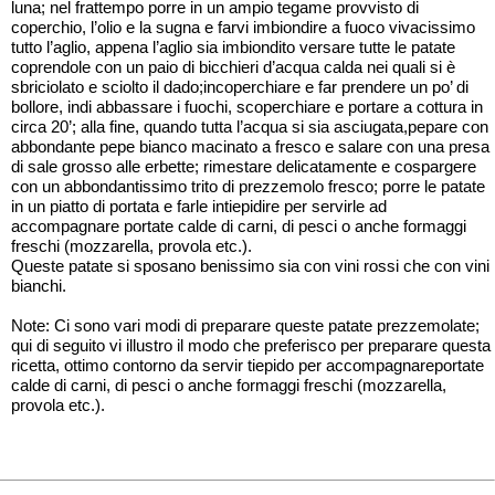
luna; nel frattempo porre in un ampio tegame provvisto di
coperchio, l’olio e la sugna e farvi imbiondire a fuoco vivacissimo
tutto l’aglio, appena l’aglio sia imbiondito versare tutte le patate
coprendole con un paio di bicchieri d’acqua calda nei quali si è
sbriciolato e sciolto il dado;incoperchiare e far prendere un po’ di
bollore, indi abbassare i fuochi, scoperchiare e portare a cottura in
circa 20’; alla fine, quando tutta l’acqua si sia asciugata,pepare con
abbondante pepe bianco macinato a fresco e salare con una presa
di sale grosso alle erbette; rimestare delicatamente e cospargere
con un abbondantissimo trito di prezzemolo fresco; porre le patate
in un piatto di portata e farle intiepidire per servirle ad
accompagnare portate calde di carni, di pesci o anche formaggi
freschi (mozzarella, provola etc.).
Queste patate si sposano benissimo sia con vini rossi che con vini
bianchi.
Note: Ci sono vari modi di preparare queste patate prezzemolate;
qui di seguito vi illustro il modo che preferisco per preparare questa
ricetta, ottimo contorno da servir tiepido per accompagnareportate
calde di carni, di pesci o anche formaggi freschi (mozzarella,
provola etc.).