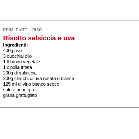
PRIMI PIATTI - RISO
Risotto salsiccia e uva
Ingredienti:
400g riso
3 cucchiai olio
1 lt brodo vegetale
1 cipolla tritata
200g di salsiccia
200g chicchi di uva rosata o bianca
125 ml di vino bianco secco
sale e pepe q.b.
grana grattugiato