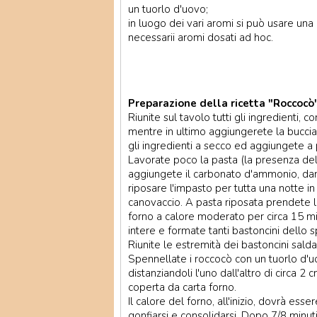
un tuorlo d'uovo;
in luogo dei vari aromi si può usare una 
necessarii aromi dosati ad hoc.
Preparazione della ricetta "Roccocò"
Riunite sul tavolo tutti gli ingredienti, c
mentre in ultimo aggiungerete la buccia 
gli ingredienti a secco ed aggiungete a 
Lavorate poco la pasta (la presenza del
aggiungete il carbonato d'ammonio, dand
riposare l'impasto per tutta una notte i
canovaccio. A pasta riposata prendete l
forno a calore moderato per circa 15 mi
intere e formate tanti bastoncini dello s
Riunite le estremità dei bastoncini sald
Spennellate i roccocò con un tuorlo d'uo
distanziandoli l'uno dall'altro di circa 
coperta da carta forno.
Il calore del forno, all'inizio, dovrà e
gonfiarsi e consolidarsi. Dopo 7/8 minuti