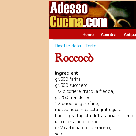
Home
Aperitivi
Antipa
Ricette dolci
-
Torte
Roccocò
Ingredienti:
gr.500 farina,
gr.500 zucchero,
1/2 bicchiere d'acqua fredda,
gr.250 mandorle,
12 chiodi di garofano,
mezza noce moscata grattugiata,
buccia grattugiata di 1 arancia e 1 limon
un cucchiaino di pepe,
gr.2 carbonato di ammonio,
sale,