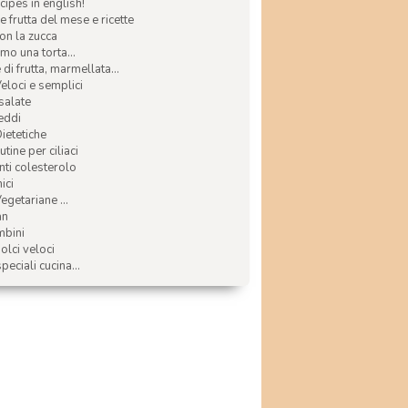
ecipes in english!
e frutta del mese e ricette
con la zucca
mo una torta...
di frutta, marmellata...
Veloci e semplici
 salate
reddi
Dietetiche
tine per ciliaci
nti colesterolo
ici
egetariane ...
an
mbini
olci veloci
speciali cucina...