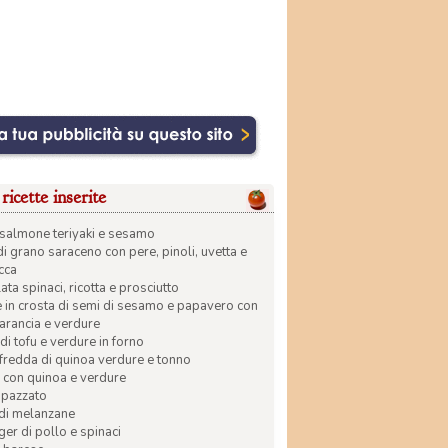
ricette inserite
di salmone teriyaki e sesamo
di grano saraceno con pere, pinoli, uvetta e
ecca
ata spinaci, ricotta e prosciutto
in crosta di semi di sesamo e papavero con
 arancia e verdure
di tofu e verdure in forno
 fredda di quinoa verdure e tonno
 con quinoa e verdure
apazzato
 di melanzane
r di pollo e spinaci