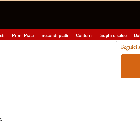
sti
Primi Piatti
Secondi piatti
Contorni
Sughi e salse
Do
e,