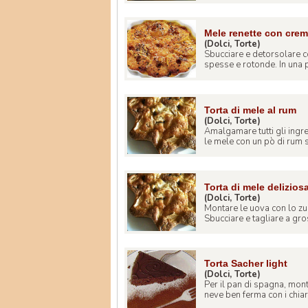
Mele renette con crema
(Dolci, Torte)
Sbucciare e detorsolare co
spesse e rotonde. In una p
Torta di mele al rum
(Dolci, Torte)
Amalgamare tutti gli ingred
le mele con un pò di rum s
Torta di mele delizios
(Dolci, Torte)
Montare le uova con lo zucc
Sbucciare e tagliare a gros
Torta Sacher light
(Dolci, Torte)
Per il pan di spagna, mont
neve ben ferma con i chiari