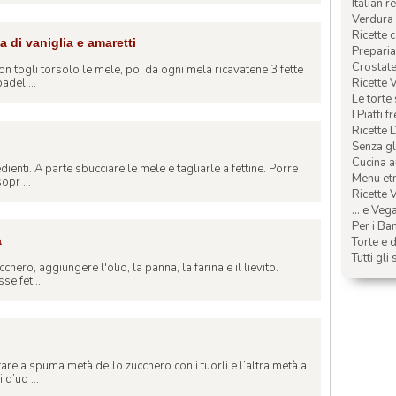
Italian r
Verdura 
Ricette 
 di vaniglia e amaretti
Preparia
Crostate 
n togli torsolo le mele, poi da ogni mela ricavatene 3 fette
Ricette 
adel ...
Le torte
I Piatti f
Ricette 
Senza glu
Cucina a
ienti. A parte sbucciare le mele e tagliarle a fettine. Porre
Menu etn
opr ...
Ricette V
... e Veg
Per i Ba
a
Torte e d
Tutti gli 
hero, aggiungere l'olio, la panna, la farina e il lievito.
se fet ...
are a spuma metà dello zucchero con i tuorli e l’altra metà a
 d’uo ...