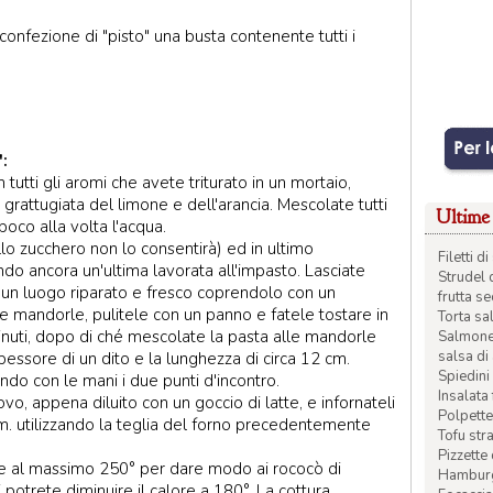
confezione di "pisto" una busta contenente tutti i
:
on tutti gli aromi che avete triturato in un mortaio,
grattugiata del limone e dell'arancia. Mescolate tutti
Ultime 
poco alla volta l'acqua.
lo zucchero non lo consentirà) ed in ultimo
Filetti 
o ancora un'ultima lavorata all'impasto. Lasciate
Strudel 
n un luogo riparato e fresco coprendolo con un
frutta s
e mandorle, pulitele con un panno e fatele tostare in
Torta sal
nuti, dopo di ché mescolate la pasta alle mandorle
Salmone 
salsa di
pessore di un dito e la lunghezza di circa 12 cm.
Spiedini 
ando con le mani i due punti d'incontro.
Insalata
vo, appena diluito con un goccio di latte, e infornateli
Polpette
2 cm. utilizzando la teglia del forno precedentemente
Tofu str
Pizzette
ssere al massimo 250° per dare modo ai rococò di
Hamburge
 potrete diminuire il calore a 180°. La cottura