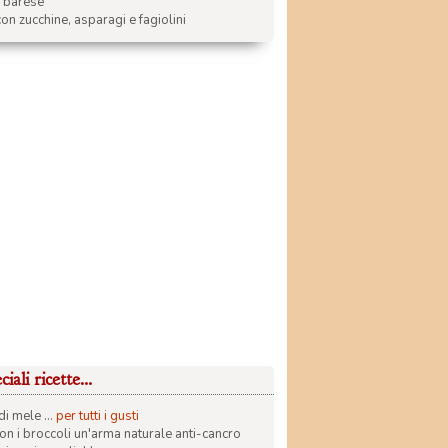
a barese
on zucchine, asparagi e fagiolini
iali ricette...
di mele ...
per tutti i gusti
con i broccoli un'arma naturale anti-cancro