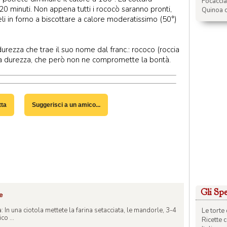
Focacci
 minuti. Non appena tutti i rococò saranno pronti,
Quinoa c
li in forno a biscottare a calore moderatissimo (50°)
durezza che trae il suo nome dal franc.: rococo (roccia
sua durezza, che però non ne compromette la bontà.
tta
Suggerisci a un amico...
Gli Spec
e
: In una ciotola mettete la farina setacciata, le mandorle, 3-4
Le torte 
co ...
Ricette 