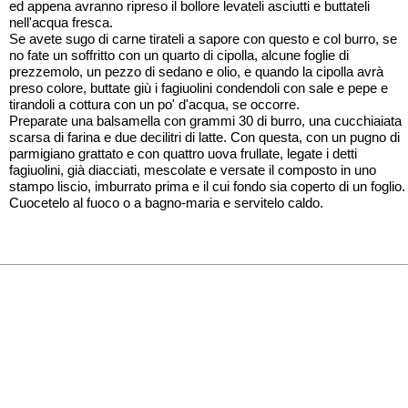
ed appena avranno ripreso il bollore levateli asciutti e buttateli
nell'acqua fresca.
Se avete sugo di carne tirateli a sapore con questo e col burro, se
no fate un soffritto con un quarto di cipolla, alcune foglie di
prezzemolo, un pezzo di sedano e olio, e quando la cipolla avrà
preso colore, buttate giù i fagiuolini condendoli con sale e pepe e
tirandoli a cottura con un po' d'acqua, se occorre.
Preparate una balsamella con grammi 30 di burro, una cucchiaiata
scarsa di farina e due decilitri di latte. Con questa, con un pugno di
parmigiano grattato e con quattro uova frullate, legate i detti
fagiuolini, già diacciati, mescolate e versate il composto in uno
stampo liscio, imburrato prima e il cui fondo sia coperto di un foglio.
Cuocetelo al fuoco o a bagno-maria e servitelo caldo.