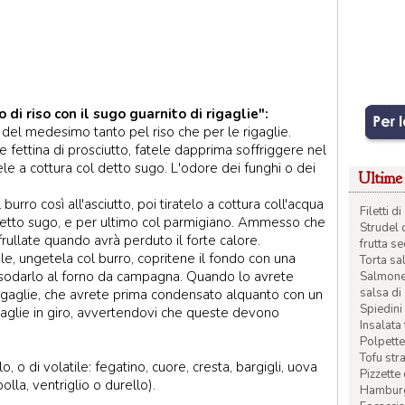
di riso con il sugo guarnito di rigaglie":
 del medesimo tanto pel riso che per le rigaglie.
 fettina di prosciutto, fatele dapprima soffriggere nel
ele a cottura col detto sugo. L'odore dei funghi o dei
Ultime 
burro così all'asciutto, poi tiratelo a cottura coll'acqua
Filetti 
 detto sugo, e per ultimo col parmigiano. Ammesso che
Strudel 
frullate quando avrà perduto il forte calore.
frutta s
e, ungetela col burro, copritene il fondo con una
Torta sal
 assodarlo al forno da campagna. Quando lo avrete
Salmone 
salsa di
rigaglie, che avrete prima condensato alquanto con un
Spiedini 
rigaglie in giro, avvertendovi che queste devono
Insalata
Polpette
Tofu str
o, o di volatile: fegatino, cuore, cresta, bargigli, uova
Pizzette
la, ventriglio o durello).
Hamburge