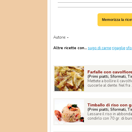
Memorizza la rice
Autore:
-
Altre ricette con...
sugo di carne
rigaglie
sf
Farfalle con cavolfior
(Primi piatti, Sformati, T
Mettete a bollire il cavolfi
cuocerle al dente. Nel fra .
Timballo di riso con g
(Primi piatti, Sformati, T
Lessare il riso in abbond
condirlo con 70 gr. di burr