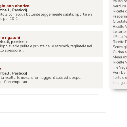
Italian r
gio con chorizo
Verdura 
imballi, Pasticci)
Ricette 
entola con acqua bollente leggermente salata; riportare a
Preparia
e per 10-1 ...
Crostate 
Ricette 
Le torte
I Piatti f
 e rigatoni
mballi, pasticci )
Ricette 
po averle pulite e private delle estemità, tagliatele nel
Senza glu
lo spessore ...
Cucina a
Menu etn
Ricette V
... e Veg
ni
Per i Ba
imballi, Pasticci)
Torte e d
 ricotta, le uova, il formaggio, il sale ed il pepe.
ne. Contemporan ...
Tutti gli 