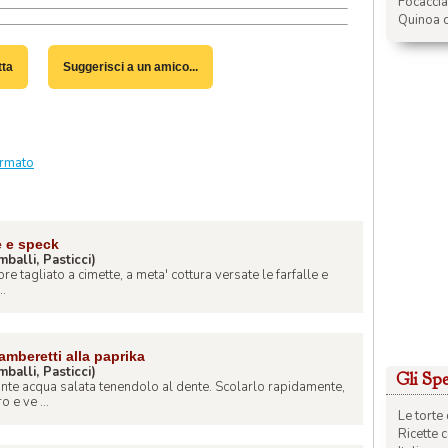
Focacci
Quinoa c
tta
Suggerisci a un amico...
ormato
e e speck
imballi, Pasticci)
ore tagliato a cimette, a meta' cottura versate le farfalle e
..
amberetti alla paprika
imballi, Pasticci)
Gli Spec
ante acqua salata tenendolo al dente. Scolarlo rapidamente,
o e ve ...
Le torte 
Ricette 