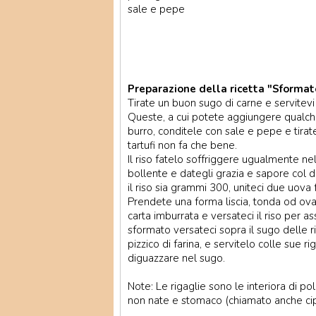
sale e pepe
Preparazione della ricetta "Sformato 
Tirate un buon sugo di carne e servitevi
Queste, a cui potete aggiungere qualche
burro, conditele con sale e pepe e tirat
tartufi non fa che bene.
Il riso fatelo soffriggere ugualmente nel 
bollente e dategli grazia e sapore col
il riso sia grammi 300, uniteci due uova 
Prendete una forma liscia, tonda od oval
carta imburrata e versateci il riso per
sformato versateci sopra il sugo delle 
pizzico di farina, e servitelo colle sue 
diguazzare nel sugo.
Note: Le rigaglie sono le interiora di poll
non nate e stomaco (chiamato anche cipol