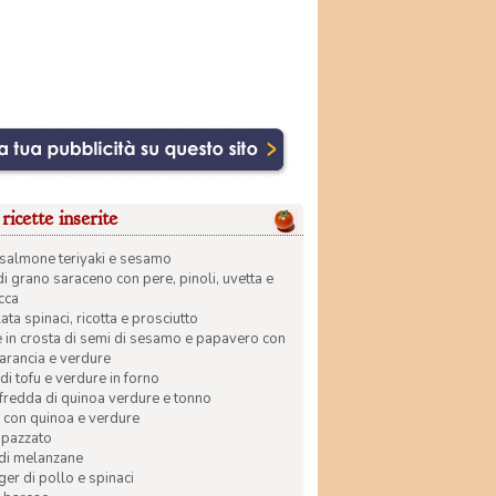
ricette inserite
di salmone teriyaki e sesamo
di grano saraceno con pere, pinoli, uvetta e
ecca
ata spinaci, ricotta e prosciutto
in crosta di semi di sesamo e papavero con
 arancia e verdure
di tofu e verdure in forno
 fredda di quinoa verdure e tonno
 con quinoa e verdure
apazzato
 di melanzane
r di pollo e spinaci