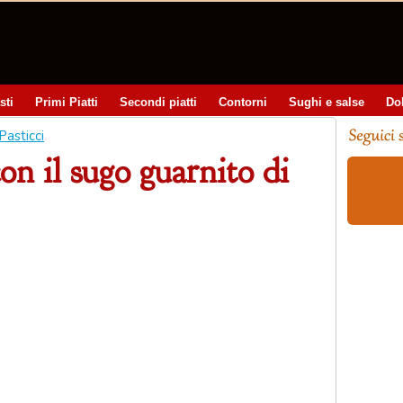
sti
Primi Piatti
Secondi piatti
Contorni
Sughi e salse
Do
Pasticci
on il sugo guarnito di