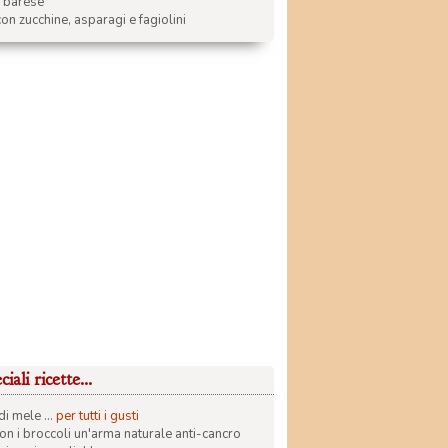
a barese
on zucchine, asparagi e fagiolini
iali ricette...
di mele ...
per tutti i gusti
con i broccoli un'arma naturale anti-cancro