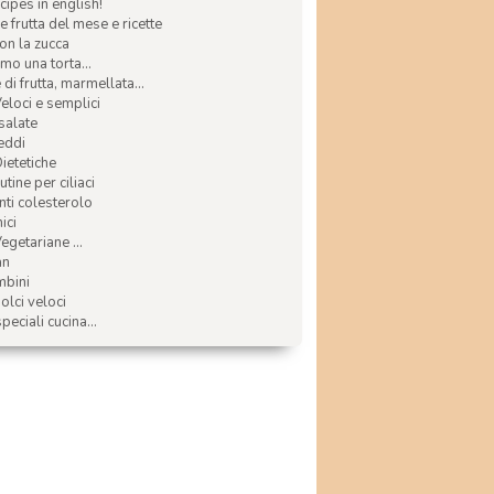
ecipes in english!
e frutta del mese e ricette
con la zucca
mo una torta...
di frutta, marmellata...
Veloci e semplici
 salate
reddi
Dietetiche
tine per ciliaci
nti colesterolo
ici
egetariane ...
an
mbini
olci veloci
speciali cucina...