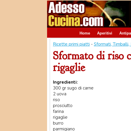
Home
Aperitivi
Antipa
Ricette primi piatti
-
Sformati, Timballi, 
Sformato di riso c
rigaglie
Ingredienti:
300 gr sugo di carne
2 uova
riso
prosciutto
farina
rigaglie
burro
parmigiano