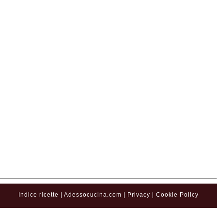
Indice ricette
|
Adessocucina.com
|
Privacy
|
Cookie Policy