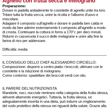
Agnello con frutta secca e melograno
Preparazione:
Dorare in padella antiaderente le costolette di agnello unite tra loro.
Tritare tutta la frutta secca, unire la ricotta e l’albume d’uovo e
miscelare.
Adagiare il composto sull’agnello e dorare in padella ben calda in
modo da fare aderire esternamente il composto all’agnello a modo
di crosta. Continuare la cottura in forno a 170°c per dieci minuti.
Ridurre in casseruola il succo delle melagrane e unire alla fine la
farina di riso per addensare.
Difficoltà: media
______________________________________________________
IL CONSIGLIO DELLO CHEF ALESSANDRO CIRCIELLO:
Composizione: disporre a centro piatto i broccoli, ultimare con le
costolette e la riduzione di melograno.
Come contorno: spadellare dei broccoli verdi con olio.
IL PARERE DEL NUTRIZIONISTA
Mandorle, noci, nocciole rientrano nella categoria della frutta oleosa
alimenti altamente energetici. Tuttavia, la frutta oleosa, se
adeguatamente inserita in una dieta, può indurre un miglioramento
del ruolo protettivo della stessa nei riguardi della salute. Grazie alla