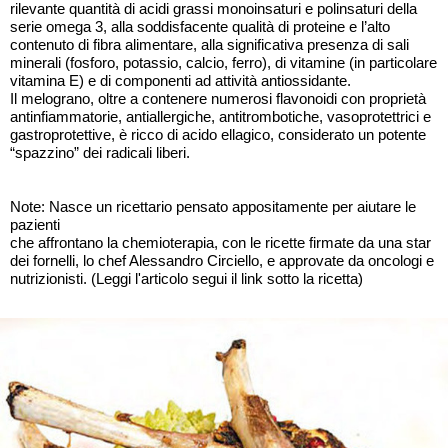
rilevante quantità di acidi grassi monoinsaturi e polinsaturi della
serie omega 3, alla soddisfacente qualità di proteine e l’alto
contenuto di fibra alimentare, alla significativa presenza di sali
minerali (fosforo, potassio, calcio, ferro), di vitamine (in particolare
vitamina E) e di componenti ad attività antiossidante.
Il melograno, oltre a contenere numerosi flavonoidi con proprietà
antinfiammatorie, antiallergiche, antitrombotiche, vasoprotettrici e
gastroprotettive, è ricco di acido ellagico, considerato un potente
“spazzino” dei radicali liberi.
Note: Nasce un ricettario pensato appositamente per aiutare le
pazienti
che affrontano la chemioterapia, con le ricette firmate da una star
dei fornelli, lo chef Alessandro Circiello, e approvate da oncologi e
nutrizionisti. (Leggi l'articolo segui il link sotto la ricetta)