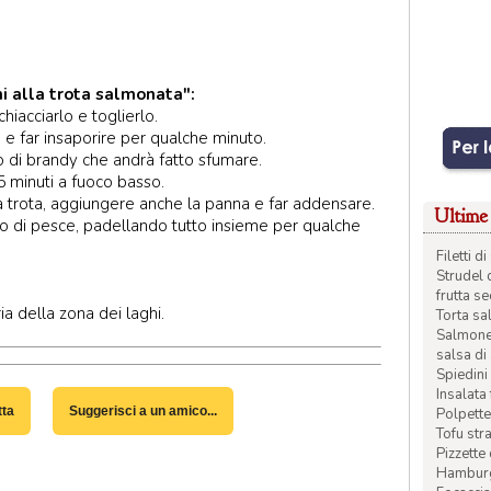
ni alla trota salmonata":
chiacciarlo e toglierlo.
tti, e far insaporire per qualche minuto.
o di brandy che andrà fatto sfumare.
 minuti a fuoco basso.
alla trota, aggiungere anche la panna e far addensare.
Ultime 
ugo di pesce, padellando tutto insieme per qualche
Filetti 
Strudel 
frutta s
ia della zona dei laghi.
Torta sal
Salmone 
salsa di
Spiedini 
Insalata
tta
Suggerisci a un amico...
Polpette
Tofu str
Pizzette
Hamburge