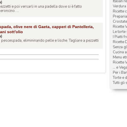
Italian r
a)
Verdura 
pezzetti e poi versarli in una padella dove si è fatto
eroncino. ...
Ricette 
Preparia
Crostate 
Ricette 
ada, olive nere di Gaeta, capperi di Pantelleria,
Le torte
ani sott'olio
a)
I Piatti f
o di pescespada, elimininando pelle e lische. Tagliare a pezzetti
Ricette 
Senza glu
Cucina a
Menu etn
Ricette V
... e Veg
Per i Ba
Torte e d
Tutti gli 