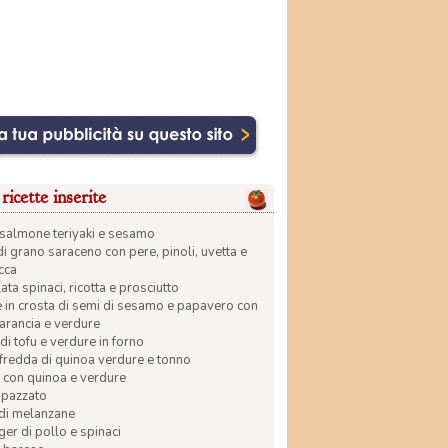
ricette inserite
di salmone teriyaki e sesamo
di grano saraceno con pere, pinoli, uvetta e
ecca
ata spinaci, ricotta e prosciutto
in crosta di semi di sesamo e papavero con
 arancia e verdure
di tofu e verdure in forno
 fredda di quinoa verdure e tonno
 con quinoa e verdure
apazzato
 di melanzane
r di pollo e spinaci