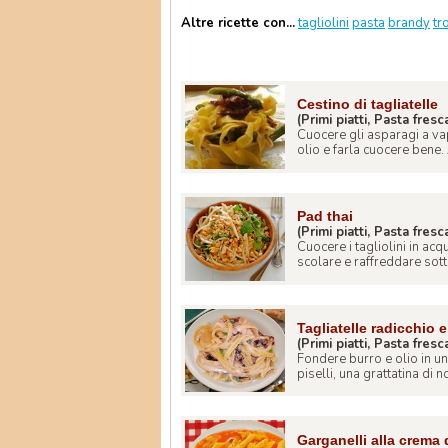
Altre ricette con...
tagliolini
pasta
brandy
tr
Cestino di tagliatelle
(Primi piatti, Pasta fresc
Cuocere gli asparagi a vap
olio e farla cuocere bene. 
Pad thai
(Primi piatti, Pasta fresc
Cuocere i tagliolini in ac
scolare e raffreddare sott
Tagliatelle radicchio e 
(Primi piatti, Pasta fresc
Fondere burro e olio in una
piselli, una grattatina di no
Garganelli alla crema 