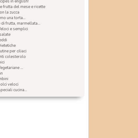
ecipes in english!
e frutta del mese e ricette
con la zucca
mo una torta...
di frutta, marmellata...
Veloci e semplici
 salate
reddi
Dietetiche
tine per ciliaci
nti colesterolo
ici
egetariane ...
an
mbini
olci veloci
speciali cucina...