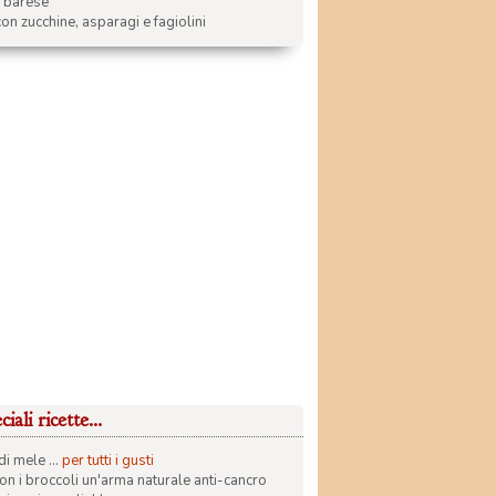
a barese
on zucchine, asparagi e fagiolini
iali ricette...
di mele ...
per tutti i gusti
con i broccoli un'arma naturale anti-cancro