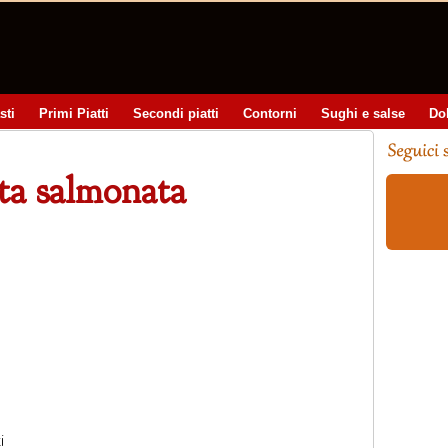
sti
Primi Piatti
Secondi piatti
Contorni
Sughi e salse
Do
ota salmonata
i