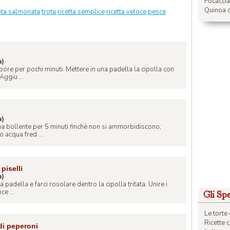
Focacci
Quinoa c
ota salmonata
trota
ricetta semplice
ricetta veloce
pesce
a)
ore per pochi minuti. Mettere in una padella la cipolla con
Aggiu ...
a)
qua bollente per 5 minuti finchè non si ammorbidiscono;
o acqua fred ...
piselli
a)
 padella e farci rosolare dentro la cipolla tritata. Unire i
ce ...
Gli Spec
Le torte 
Ricette 
di peperoni