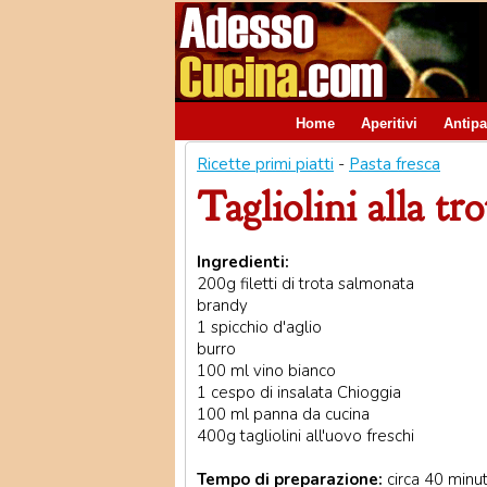
Home
Aperitivi
Antipa
Ricette primi piatti
-
Pasta fresca
Tagliolini alla tr
Ingredienti:
200g filetti di trota salmonata
brandy
1 spicchio d'aglio
burro
100 ml vino bianco
1 cespo di insalata Chioggia
100 ml panna da cucina
400g tagliolini all'uovo freschi
Tempo di preparazione:
circa 40 minut