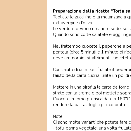
Preparazione della ricetta "Torta sa
Tagliate le zucchine e la melanzana a q
extravergine d'oliva.
Le verdure devono rimanere sode, se 
Quando sono cotte salatele e aggiunget
Nel frattempo cuocete il peperone a pez
pentola (circa 5 minuti e 1 minuto di ri
deve ammorbidirsi, altrimenti cuocetelo 
Con l'aiuto di un mixer frullate il pepero
l'aiuto della carta cucina, unite un po' 
Mettere in una pirofila la carta da forno
strato con la crema e poi mettete sopra 
Cuocete in forno preriscaldato a 180°C per
rendere la pasta sfoglia piu' colorata.
Note:
Ci sono molte varianti che potete fare 
- tofu, panna vegetale, una volta frullat