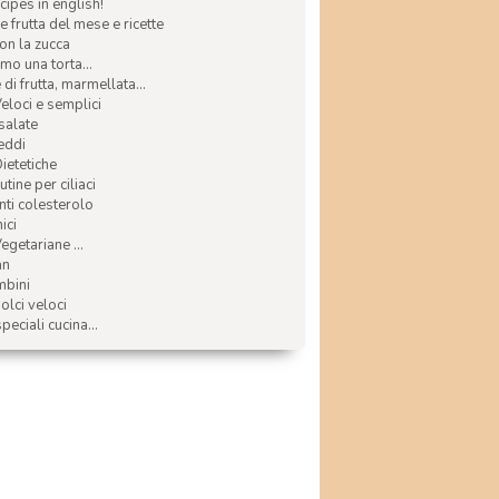
ecipes in english!
e frutta del mese e ricette
con la zucca
mo una torta...
di frutta, marmellata...
Veloci e semplici
 salate
reddi
Dietetiche
tine per ciliaci
nti colesterolo
ici
egetariane ...
an
mbini
olci veloci
speciali cucina...