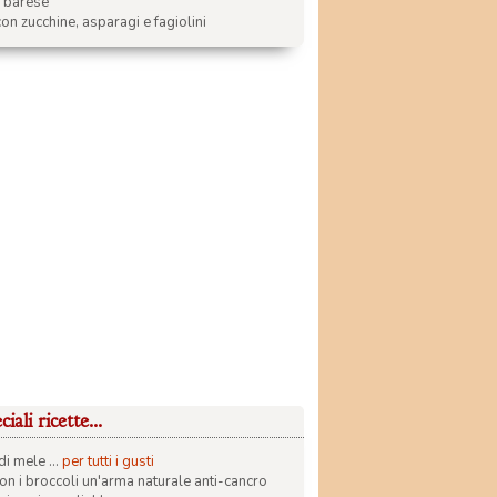
a barese
on zucchine, asparagi e fagiolini
iali ricette...
di mele ...
per tutti i gusti
con i broccoli un'arma naturale anti-cancro