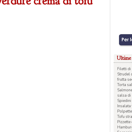
verdure crema di tofu
Ultime 
Filetti 
Strudel 
frutta s
Torta sal
Salmone 
salsa di
Spiedini 
Insalata
Polpette
Tofu str
Pizzette
Hamburge