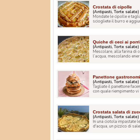
Crostata di cipolle
(Antipasti, Torte salate)
Mondate le cipolle e taglia
sciogliete il burro e aggiun
Quiche di ceci ai porri
(Antipasti, Torte salate)
Mescolare, alla farina di 
l’acqua, mescolando energ
Panettone gastronomic
(Antipasti, Torte salate)
Tagliate il panettone facen
con quale riempimento vi pi
Crostata salata di zuc
(Antipasti, Torte salate)
In una ciotola impastate l
d'acqua, un pizzico di sale.