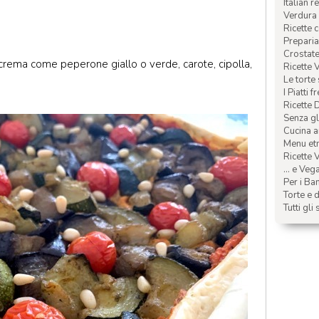
Italian r
Verdura 
Ricette 
Preparia
Crostate 
a crema come peperone giallo o verde, carote, cipolla,
Ricette 
Le torte
I Piatti f
Ricette 
Senza glu
Cucina a
Menu etn
Ricette V
... e Veg
Per i Ba
Torte e d
Tutti gli 