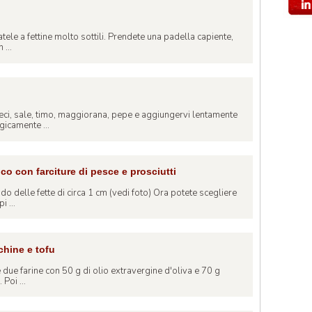
tele a fettine molto sottili. Prendete una padella capiente,
 ...
ceci, sale, timo, maggiorana, pepe e aggiungervi lentamente
icamente ...
o con farciture di pesce e prosciutti
do delle fette di circa 1 cm (vedi foto) Ora potete scegliere
 ...
chine e tofu
e due farine con 50 g di olio extravergine d'oliva e 70 g
 Poi ...