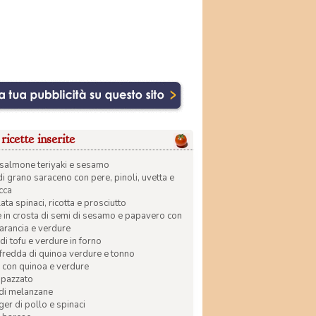
ricette inserite
di salmone teriyaki e sesamo
di grano saraceno con pere, pinoli, uvetta e
ecca
ata spinaci, ricotta e prosciutto
in crosta di semi di sesamo e papavero con
 arancia e verdure
di tofu e verdure in forno
 fredda di quinoa verdure e tonno
 con quinoa e verdure
apazzato
 di melanzane
r di pollo e spinaci