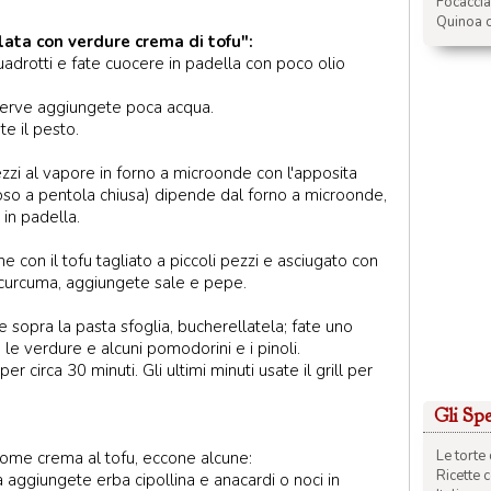
Focacci
Quinoa c
lata con verdure crema di tofu":
uadrotti e fate cuocere in padella con poco olio
serve aggiungete poca acqua.
e il pesto.
zi al vapore in forno a microonde con l'apposita
poso a pentola chiusa) dipende dal forno a microonde,
in padella.
ne con il tofu tagliato a piccoli pezzi e asciugato con
di curcuma, aggiungete sale e pepe.
 e sopra la pasta sfoglia, bucherellatela; fate uno
le verdure e alcuni pomodorini e i pinoli.
 circa 30 minuti. Gli ultimi minuti usate il grill per
Gli Spec
Le torte 
come crema al tofu, eccone alcune:
Ricette 
a aggiungete erba cipollina e anacardi o noci in