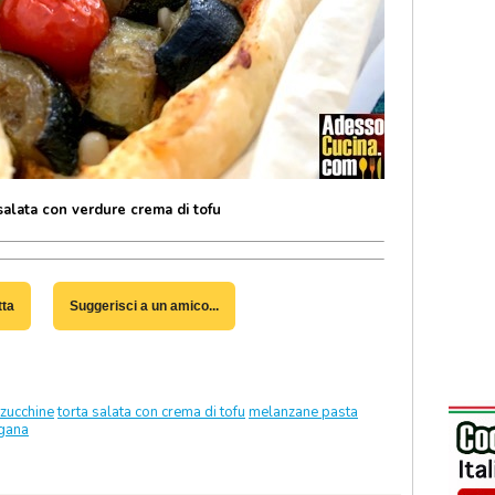
salata con verdure crema di tofu
tta
Suggerisci a un amico...
zucchine
torta salata con crema di tofu
melanzane pasta
gana