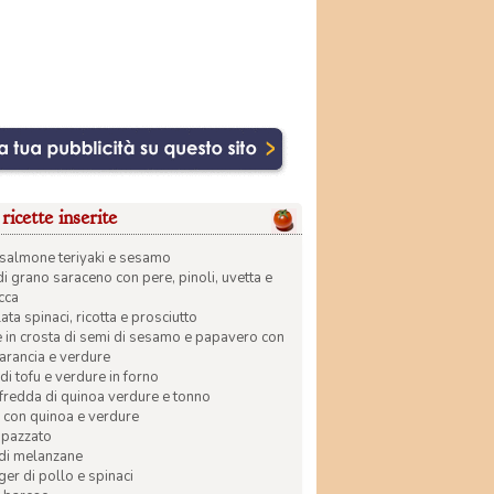
ricette inserite
di salmone teriyaki e sesamo
di grano saraceno con pere, pinoli, uvetta e
ecca
ata spinaci, ricotta e prosciutto
in crosta di semi di sesamo e papavero con
 arancia e verdure
di tofu e verdure in forno
 fredda di quinoa verdure e tonno
 con quinoa e verdure
apazzato
 di melanzane
r di pollo e spinaci