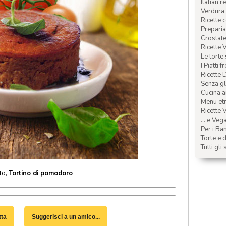
Italian r
Verdura 
Ricette 
Preparia
Crostate 
Ricette 
Le torte
I Piatti f
Ricette 
Senza glu
Cucina a
Menu etn
Ricette V
... e Veg
Per i Ba
Torte e d
Tutti gli 
to,
Tortino di pomodoro
tta
Suggerisci a un amico...