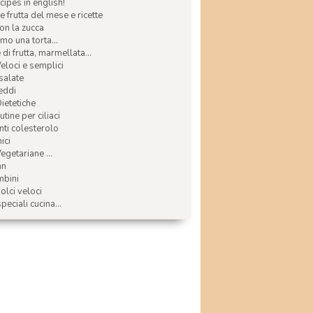
ecipes in english!
e frutta del mese e ricette
con la zucca
mo una torta...
di frutta, marmellata...
Veloci e semplici
 salate
reddi
Dietetiche
tine per ciliaci
nti colesterolo
ici
egetariane ...
an
mbini
olci veloci
speciali cucina...