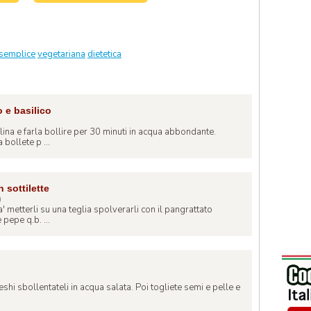
 semplice
vegetariana
dietetica
 e basilico
)
lina e farla bollire per 30 minuti in acqua abbondante.
 bollete p ...
 sottilette
)
' metterli su una teglia spolverarli con il pangrattato
pepe q.b. ...
)
eshi sbollentateli in acqua salata. Poi togliete semi e pelle e