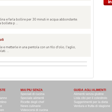
)
lina e farla bollire per 30 minuti in acqua abbondante.
 bollete p ...
oli
)
le e metterle in una pentola con un filo d'olio, l'aglio,
ti. ...
STE
MAI PIU SENZA
GUIDA AGLI ALIMENTI
Speciali di cucina
Alimenti senza glutine
danno
Speciale alimenti
Lista cibi per il colestrolo
ntino
Ricette degli chef
Suggerimenti per la dieta
le
News culinarie
Verdura e frutta di stagione
een
Videocorsi di cucina