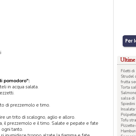
i
Ultime 
Filetti 
Strudel 
 di pomodoro":
frutta s
eli in acqua salata.
Torta sal
ezzetti.
Salmone 
salsa di
Spiedini 
tto di prezzemolo e timo.
Insalata
Polpette
re un trito di scalogno, aglio e alloro.
Tofu str
, il prezzemolo e il timo. Salate e pepate e fate
Pizzette
 ogni tanto.
Hamburge
i inumidisce troppo alzate la fiamma e fate