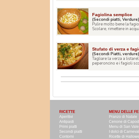
Fagiolina semplice
(Secondi piatti, Verdure
Pulire molto bene la fagio
Scolare, rimettere in acqua
Stufato di verza e fagi
(Secondi Piatti, verdure
Tagliare la verza a listarel
peperoncino e i fagioli scola
RICETTE
MENU DELLE FE
Aperitivi
Pranzo di Natale
Antipasti
Cenone di Capo
Primi piatti
Menu di San Vale
Secondi piatti
I dolci di Carneva
Contorni
Ricette di Hallow