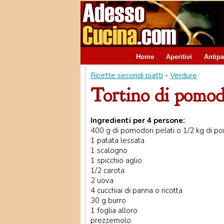
Home
Aperitivi
Antipa
Ricette secondi piatti
-
Verdure
Tortino di pomo
Ingredienti per 4 persone:
400 g di pomodori pelati o 1/2 kg di p
1 patata lessata
1 scalogno
1 spicchio aglio
1/2 carota
2 uova
4 cucchiai di panna o ricotta
30 g burro
1 foglia alloro
prezzemolo