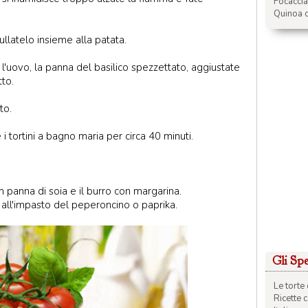
Focacci
Quinoa c
ullatelo insieme alla patata.
l'uovo, la panna del basilico spezzettato, aggiustate
to.
to.
i tortini a bagno maria per circa 40 minuti.
n panna di soia e il burro con margarina.
all'impasto del peperoncino o paprika.
Gli Spec
Le torte 
Ricette 