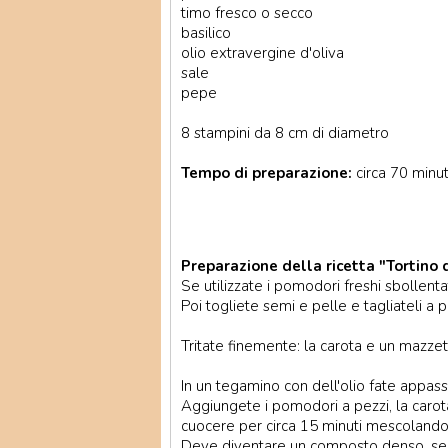
timo fresco o secco
basilico
olio extravergine d'oliva
sale
pepe
8 stampini da 8 cm di diametro
Tempo di preparazione:
circa 70 minut
Preparazione della ricetta "Tortino
Se utilizzate i pomodori freshi sbollentat
Poi togliete semi e pelle e tagliateli a p
Tritate finemente: la carota e un mazze
In un tegamino con dell'olio fate appassi
Aggiungete i pomodori a pezzi, la carota
cuocere per circa 15 minuti mescolando
Deve diventare un composto denso, se s