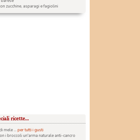
a barese
on zucchine, asparagi e fagiolini
iali ricette...
di mele ...
per tutti i gusti
con i broccoli un'arma naturale anti-cancro