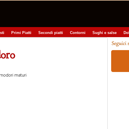
sti
Primi Piatti
Secondi piatti
Contorni
Sughi e salse
Do
doro
omodori maturi