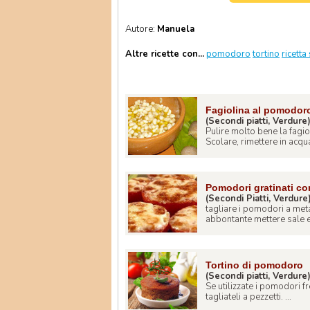
Autore:
Manuela
Altre ricette con...
pomodoro
tortino
ricetta
Fagiolina al pomodoro
(Secondi piatti, Verdure
Pulire molto bene la fagio
Scolare, rimettere in acqua
Pomodori gratinati con
(Secondi Piatti, Verdure
tagliare i pomodori a meta
abbontante mettere sale e 
Tortino di pomodoro
(Secondi piatti, Verdure
Se utilizzate i pomodori fr
tagliateli a pezzetti. ...