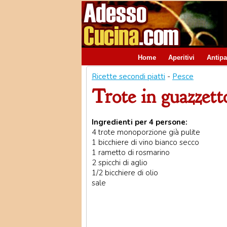
Home
Aperitivi
Antipa
Ricette secondi piatti
-
Pesce
Trote in guazzett
Ingredienti per 4 persone:
4 trote monoporzione già pulite
1 bicchiere di vino bianco secco
1 rametto di rosmarino
2 spicchi di aglio
1/2 bicchiere di olio
sale