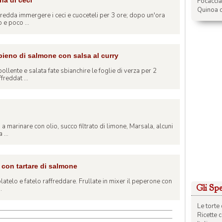
na di ceci
Focacci
Quinoa c
fredda immergere i ceci e cuoceteli per 3 ore; dopo un'ora
 e poco ...
ipieno di salmone con salsa al curry
ollente e salata fate sbianchire le foglie di verza per 2
freddat ...
o a marinare con olio, succo filtrato di limone, Marsala, alcuni
 ...
e con tartare di salmone
olatelo e fatelo raffreddare. Frullate in mixer il peperone con
Gli Spec
.
Le torte 
Ricette 