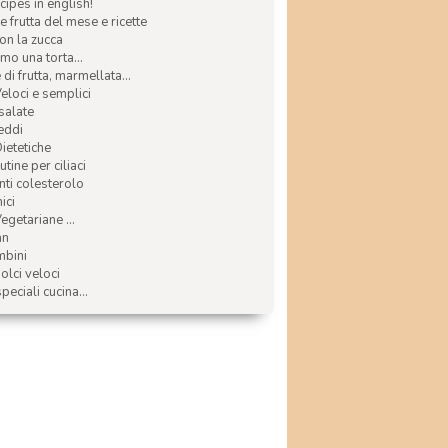
ecipes in english!
e frutta del mese e ricette
con la zucca
mo una torta...
di frutta, marmellata...
Veloci e semplici
 salate
reddi
Dietetiche
tine per ciliaci
nti colesterolo
ici
egetariane ...
an
mbini
olci veloci
speciali cucina...