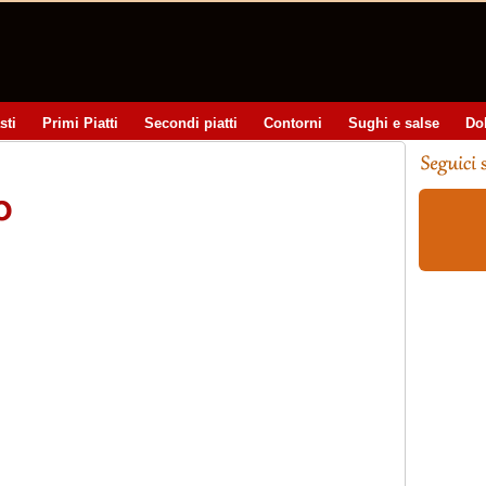
sti
Primi Piatti
Secondi piatti
Contorni
Sughi e salse
Do
o