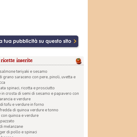
ricette inserite
di salmone teriyaki e sesamo
di grano saraceno con pere, pinoli, uvetta e
ecca
ata spinaci, ricotta e prosciutto
in crosta di semi di sesamo e papavero con
 arancia e verdure
di tofu e verdure in forno
 fredda di quinoa verdure e tonno
 con quinoa e verdure
apazzato
 di melanzane
r di pollo e spinaci