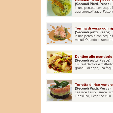
Gamberoni su passati
(Secondi Piatti, Pesce)
In una pentola con acqua 
aggiungete l'aglio, l'alloro
Terrina di verza con r
(Secondi piatti, Pesce)
In una pentola con acqua b
minuti. Quando si sono raf
Dentice alle mandorle
(Secondi piatti, Pesce)
Pulire il dentice e metterl
granelli di pepe, una foglia
Torretta di riso vener
(Secondi Piatti, Pesce)
Lessare il riso venere, sc
il basilico, il caprino e un ..