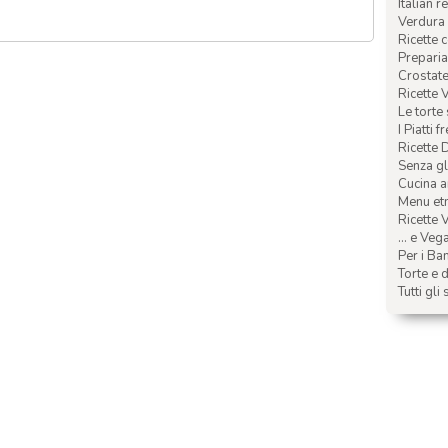
Italian r
Verdura 
Ricette 
Preparia
Crostate 
Ricette 
Le torte
I Piatti f
Ricette 
Senza glu
Cucina a
Menu etn
Ricette V
... e Veg
Per i Ba
Torte e d
Tutti gli 