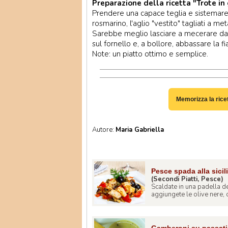
Preparazione della ricetta "Trote in
Prendere una capace teglia e sistemare le 
rosmarino, l'aglio "vestito" tagliati a metà,
Sarebbe meglio lasciare a mecerare dal
sul fornello e, a bollore, abbassare la f
Note: un piatto ottimo e semplice.
Memorizza la rice
Autore:
Maria Gabriella
Pesce spada alla sicil
(Secondi Piatti, Pesce)
Scaldate in una padella de
aggiungete le olive nere, c