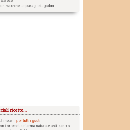
a barese
on zucchine, asparagi e fagiolini
iali ricette...
di mele ...
per tutti i gusti
con i broccoli un'arma naturale anti-cancro