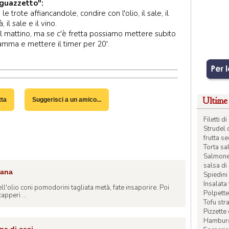
 guazzetto":
trote affiancandole, condire con l'olio, il sale, il
 il sale e il vino.
 mattino, ma se c'è fretta possiamo mettere subito
iamma e mettere il timer per 20'.
Ultime 
tta
Suggerisci a un amico...
Filetti 
Strudel 
frutta s
Torta sal
Salmone 
salsa di
iana
Spiedini 
Insalata
ll'olio coni pomodorini tagliata metà, fate insaporire. Poi
Polpette
apperi ...
Tofu str
Pizzette
Hamburge