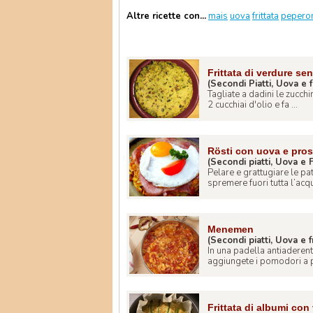
Altre ricette con...
mais
uova
frittata
pepero
Frittata di verdure se
(Secondi Piatti, Uova e f
Tagliate a dadini le zucchi
2 cucchiai d'olio e fa ...
Rösti con uova e pros
(Secondi piatti, Uova e F
Pelare e grattugiare le p
spremere fuori tutta l’acqu
Menemen
(Secondi piatti, Uova e f
In una padella antiaderent
aggiungete i pomodori a pe
Frittata di albumi con