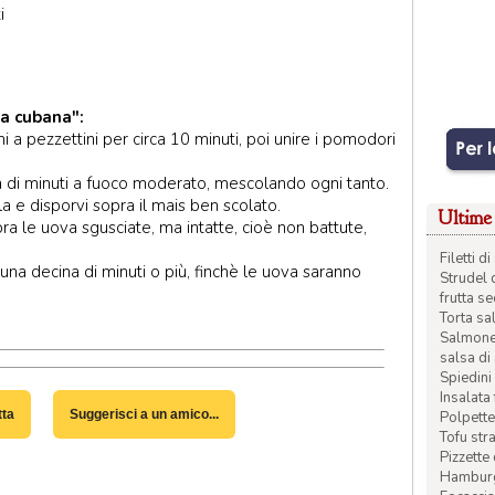
i
la cubana":
i a pezzettini per circa 10 minuti, poi unire i pomodori
a di minuti a fuoco moderato, mescolando ogni tanto.
la e disporvi sopra il mais ben scolato.
Ultime 
opra le uova sgusciate, ma intatte, cioè non battute,
Filetti 
na decina di minuti o più, finchè le uova saranno
Strudel 
frutta s
Torta sal
Salmone 
salsa di
Spiedini 
Insalata
tta
Suggerisci a un amico...
Polpette
Tofu str
Pizzette
Hamburge