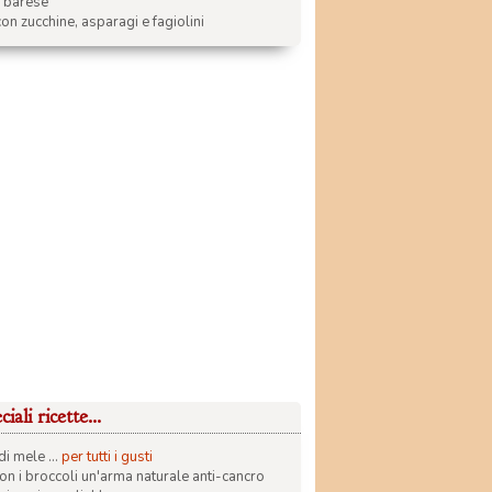
a barese
on zucchine, asparagi e fagiolini
iali ricette...
di mele ...
per tutti i gusti
con i broccoli un'arma naturale anti-cancro