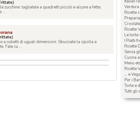
Italian r
rittate)
Verdura 
le zucchine: tagliatele a quadretti piccoli e alcune a fette,
 ...
Ricette 
Preparia
Crostate 
Ricette 
iorana
Le torte
rittate)
I Piatti f
le a cubetti di uguali dimensioni. Sbucciate la cipolla e
Ricette 
. Fate cu ...
Senza glu
Cucina a
Menu etn
Ricette V
... e Veg
Per i Ba
Torte e d
Tutti gli 