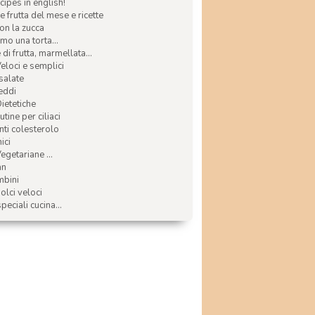
ecipes in english!
e frutta del mese e ricette
con la zucca
mo una torta...
di frutta, marmellata...
Veloci e semplici
 salate
reddi
Dietetiche
tine per ciliaci
nti colesterolo
ici
egetariane ...
an
mbini
olci veloci
speciali cucina...