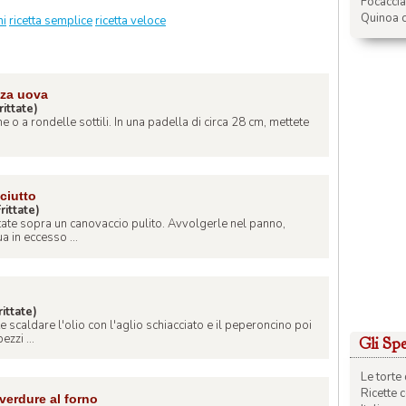
Focacci
Quinoa c
ni
ricetta semplice
ricetta veloce
nza uova
rittate)
ne o a rondelle sottili. In una padella di circa 28 cm, mettete
ciutto
rittate)
atate sopra un canovaccio pulito. Avvolgerle nel panno,
a in eccesso ...
rittate)
e scaldare l'olio con l'aglio schiacciato e il peperoncino poi
zzi ...
Gli Spec
Le torte 
Ricette 
 verdure al forno