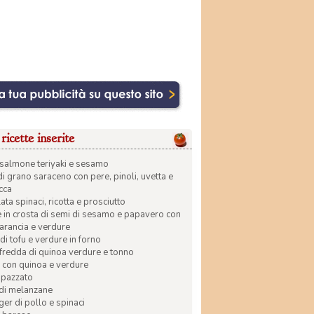
ricette inserite
di salmone teriyaki e sesamo
di grano saraceno con pere, pinoli, uvetta e
ecca
ata spinaci, ricotta e prosciutto
in crosta di semi di sesamo e papavero con
 arancia e verdure
di tofu e verdure in forno
 fredda di quinoa verdure e tonno
 con quinoa e verdure
apazzato
 di melanzane
r di pollo e spinaci