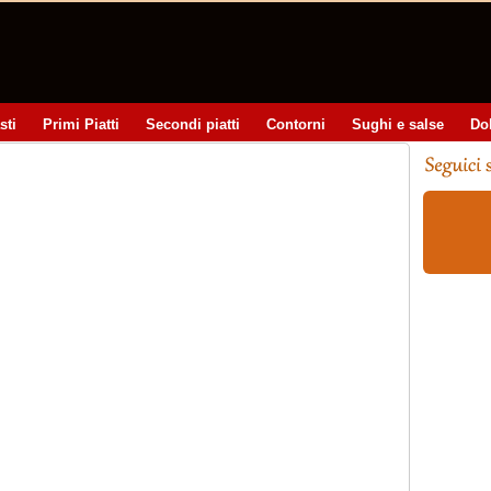
sti
Primi Piatti
Secondi piatti
Contorni
Sughi e salse
Do