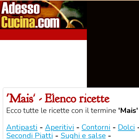
'Mais' - Elenco ricette
Home
Aperitivi
Antipasti
Primi Piatti
Seco
Ecco tutte le ricette con il termine
'Mais'
Antipasti
-
Aperitivi
-
Contorni
-
Dolci
Secondi Piatti
-
Sughi e salse
-