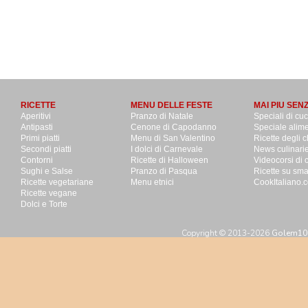
RICETTE
MENU DELLE FESTE
MAI PIU SEN
Aperitivi
Pranzo di Natale
Speciali di cu
Antipasti
Cenone di Capodanno
Speciale alime
Primi piatti
Menu di San Valentino
Ricette degli c
Secondi piatti
I dolci di Carnevale
News culinari
Contorni
Ricette di Halloween
Videocorsi di 
Sughi e Salse
Pranzo di Pasqua
Ricette su sm
Ricette vegetariane
Menu etnici
CookItaliano.c
Ricette vegane
Dolci e Torte
Copyright © 2013-2026
Golem100 