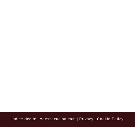
Indice ricette
|
Adessocucina.com
|
Privacy
|
Cookie Policy