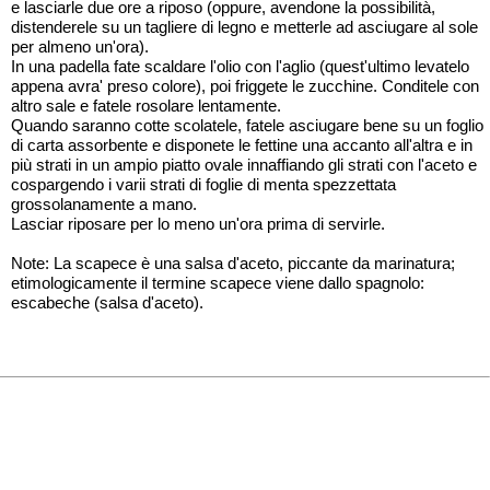
e lasciarle due ore a riposo (oppure, avendone la possibilità,
distenderele su un tagliere di legno e metterle ad asciugare al sole
per almeno un'ora).
In una padella fate scaldare l'olio con l'aglio (quest'ultimo levatelo
appena avra' preso colore), poi friggete le zucchine. Conditele con
altro sale e fatele rosolare lentamente.
Quando saranno cotte scolatele, fatele asciugare bene su un foglio
di carta assorbente e disponete le fettine una accanto all'altra e in
più strati in un ampio piatto ovale innaffiando gli strati con l'aceto e
cospargendo i varii strati di foglie di menta spezzettata
grossolanamente a mano.
Lasciar riposare per lo meno un'ora prima di servirle.
Note: La scapece è una salsa d'aceto, piccante da marinatura;
etimologicamente il termine scapece viene dallo spagnolo:
escabeche (salsa d'aceto).