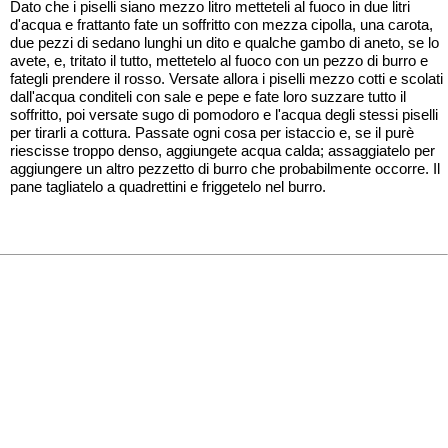
Dato che i piselli siano mezzo litro metteteli al fuoco in due litri
d'acqua e frattanto fate un soffritto con mezza cipolla, una carota,
due pezzi di sedano lunghi un dito e qualche gambo di aneto, se lo
avete, e, tritato il tutto, mettetelo al fuoco con un pezzo di burro e
fategli prendere il rosso. Versate allora i piselli mezzo cotti e scolati
dall'acqua conditeli con sale e pepe e fate loro suzzare tutto il
soffritto, poi versate sugo di pomodoro e l'acqua degli stessi piselli
per tirarli a cottura. Passate ogni cosa per istaccio e, se il purè
riescisse troppo denso, aggiungete acqua calda; assaggiatelo per
aggiungere un altro pezzetto di burro che probabilmente occorre. Il
pane tagliatelo a quadrettini e friggetelo nel burro.