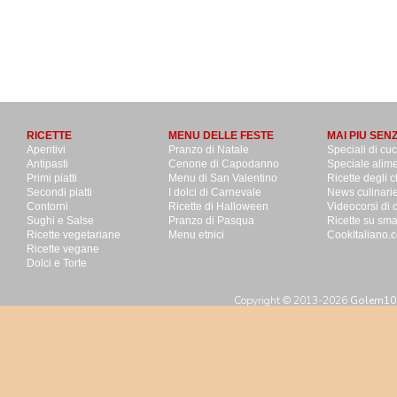
RICETTE
MENU DELLE FESTE
MAI PIU SEN
Aperitivi
Pranzo di Natale
Speciali di cu
Antipasti
Cenone di Capodanno
Speciale alime
Primi piatti
Menu di San Valentino
Ricette degli c
Secondi piatti
I dolci di Carnevale
News culinari
Contorni
Ricette di Halloween
Videocorsi di 
Sughi e Salse
Pranzo di Pasqua
Ricette su sm
Ricette vegetariane
Menu etnici
CookItaliano.c
Ricette vegane
Dolci e Torte
Copyright © 2013-2026
Golem100 