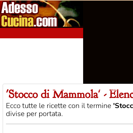
'Stocco di Mammola' - Elenc
Home
Aperitivi
Antipasti
Primi Piatti
Seco
Ecco tutte le ricette con il termine
'Stoc
divise per portata.