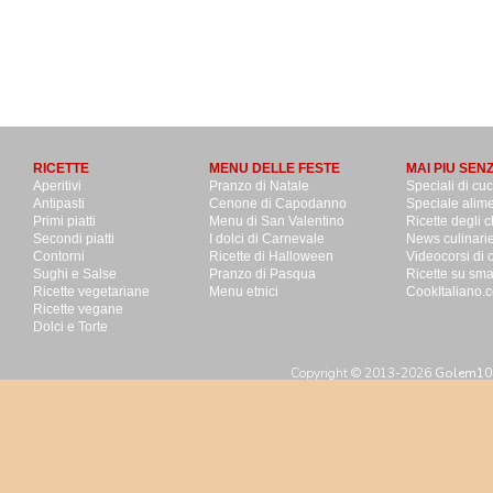
RICETTE
MENU DELLE FESTE
MAI PIU SEN
Aperitivi
Pranzo di Natale
Speciali di cu
Antipasti
Cenone di Capodanno
Speciale alime
Primi piatti
Menu di San Valentino
Ricette degli c
Secondi piatti
I dolci di Carnevale
News culinari
Contorni
Ricette di Halloween
Videocorsi di 
Sughi e Salse
Pranzo di Pasqua
Ricette su sm
Ricette vegetariane
Menu etnici
CookItaliano.c
Ricette vegane
Dolci e Torte
Copyright © 2013-2026
Golem100 