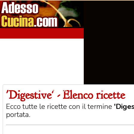
'Digestive' - Elenco ricette
Home
Aperitivi
Antipasti
Primi Piatti
Seco
Ecco tutte le ricette con il termine
'Diges
portata.