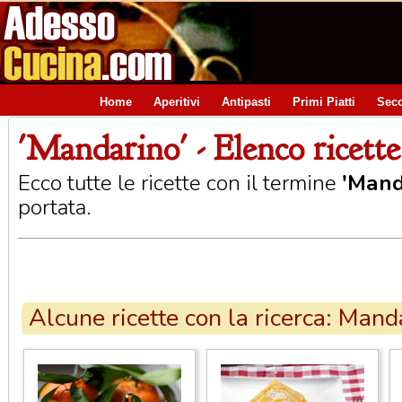
Home
Aperitivi
Antipasti
Primi Piatti
Seco
'Mandarino' - Elenco ricette
Ecco tutte le ricette con il termine
'Mand
portata.
Alcune ricette con la ricerca: Mand