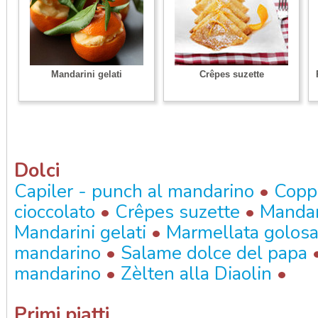
Mandarini gelati
Crêpes suzette
Dolci
•
Capiler - punch al mandarino
Copp
•
•
cioccolato
Crêpes suzette
Mandar
•
Mandarini gelati
Marmellata golos
•
mandarino
Salame dolce del papa
•
•
mandarino
Zèlten alla Diaolin
Primi piatti