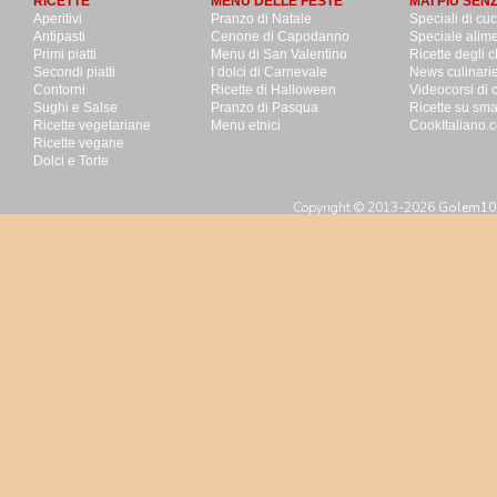
RICETTE
MENU DELLE FESTE
MAI PIU SEN
Aperitivi
Pranzo di Natale
Speciali di cu
Antipasti
Cenone di Capodanno
Speciale alime
Primi piatti
Menu di San Valentino
Ricette degli c
Secondi piatti
I dolci di Carnevale
News culinari
Contorni
Ricette di Halloween
Videocorsi di 
Sughi e Salse
Pranzo di Pasqua
Ricette su sm
Ricette vegetariane
Menu etnici
CookItaliano.c
Ricette vegane
Dolci e Torte
Copyright © 2013-2026
Golem100 