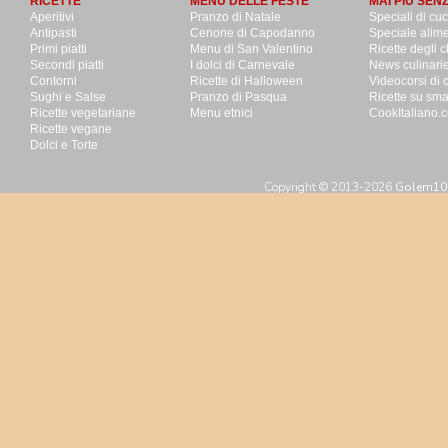
RICETTE
MENU DELLE FESTE
MAI PIU SEN
Aperitivi
Pranzo di Natale
Speciali di cu
Antipasti
Cenone di Capodanno
Speciale alime
Primi piatti
Menu di San Valentino
Ricette degli c
Secondi piatti
I dolci di Carnevale
News culinari
Contorni
Ricette di Halloween
Videocorsi di 
Sughi e Salse
Pranzo di Pasqua
Ricette su sm
Ricette vegetariane
Menu etnici
CookItaliano.c
Ricette vegane
Dolci e Torte
Copyright © 2013-2026
Golem100 