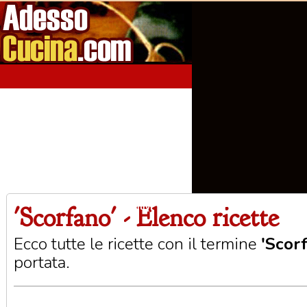
'Scorfano' - Elenco ricette
Home
Aperitivi
Antipasti
Primi Piatti
Seco
Ecco tutte le ricette con il termine
'Scor
portata.