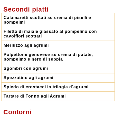
Secondi piatti
Calamaretti scottati su crema di piselli e
pompelmi
Filetto di maiale glassato al pompelmo con
cavolfiori scottati
Merluzzo agli agrumi
Polpettone genovese su crema di patate,
pompelmo e nero di seppia
Sgombri con agrumi
Spezzatino agli agrumi
Spiedo di crostacei in trilogia d’agrumi
Tartare di Tonno agli Agrumi
Contorni