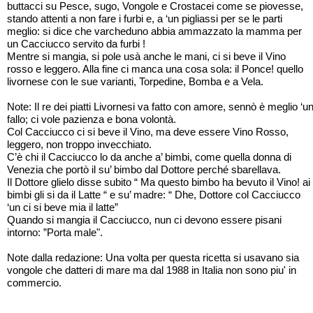
buttacci su Pesce, sugo, Vongole e Crostacei come se piovesse,
stando attenti a non fare i furbi e, a ‘un pigliassi per se le parti
meglio: si dice che varcheduno abbia ammazzato la mamma per
un Cacciucco servito da furbi !
Mentre si mangia, si pole usà anche le mani, ci si beve il Vino
rosso e leggero. Alla fine ci manca una cosa sola: il Ponce! quello
livornese con le sue varianti, Torpedine, Bomba e a Vela.
Note: Il re dei piatti Livornesi va fatto con amore, sennò è meglio ‘u
fallo; ci vole pazienza e bona volontà.
Col Cacciucco ci si beve il Vino, ma deve essere Vino Rosso,
leggero, non troppo invecchiato.
C’è chi il Cacciucco lo da anche a’ bimbi, come quella donna di
Venezia che portò il su’ bimbo dal Dottore perché sbarellava.
Il Dottore glielo disse subito “ Ma questo bimbo ha bevuto il Vino! ai
bimbi gli si da il Latte “ e su’ madre: “ Dhe, Dottore col Cacciucco
‘un ci si beve mia il latte”
Quando si mangia il Cacciucco, nun ci devono essere pisani
intorno: ”Porta male".
Note dalla redazione: Una volta per questa ricetta si usavano sia
vongole che datteri di mare ma dal 1988 in Italia non sono piu' in
commercio.