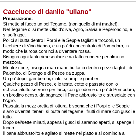
Cacciucco di danilo "uliano"
Preparazione:
Si mette al fuoco un bel Tegame, (non quello di mi madre!).
Nel Tegame ci si mette Olio d’oliva, Aglio, Salvia e Peperoncino, e
si soffrigge.
Poi ci si butta dentro i Porpi e le Seppie tagliati a troccoli, un
bicchiere di Vino bianco, e un po’ di concentrato di Pomodoro, in
modo che la roba cominci a diventare rossa.
Bisogna ogni tanto rimescolare e va fatto cuocere per almeno
mezzora.
Mentre coce, bisogna man mano buttacci dentro i pezzi tagliati, di
Palombo, di Grongo e di Pesce da zuppa.
Un po’ dopo, gamberoni, ciale, scampi e gamberi.
Qualche pezzo di Pesce, e le teste, cotte e passate con lo
schiacciatutto servono per farci, con gli odori e un po’ di Pomodoro,
un brodino denso, da bagnacci il Pane abbrustolito e strusciato con
l’Aglio.
Passata la mezz’oretta di ‘ottura, bisogna che i Porpi e le Seppie
siano diventati teneri, si butta nel tegame i frutti di mare con gusci e
tutto.
Dopo sei/sette minuti, appena i gusci si saranno aperti, si spenge il
fuoco.
Il pane abbrustolito e agliato si mette nel piatto e si comincia a