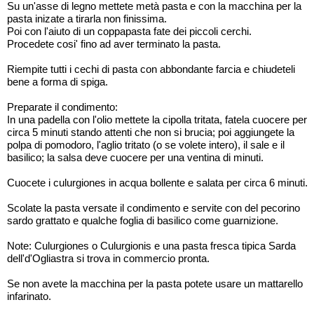
Su un'asse di legno mettete metà pasta e con la macchina per la
pasta inizate a tirarla non finissima.
Poi con l'aiuto di un coppapasta fate dei piccoli cerchi.
Procedete cosi' fino ad aver terminato la pasta.
Riempite tutti i cechi di pasta con abbondante farcia e chiudeteli
bene a forma di spiga.
Preparate il condimento:
In una padella con l'olio mettete la cipolla tritata, fatela cuocere per
circa 5 minuti stando attenti che non si brucia; poi aggiungete la
polpa di pomodoro, l'aglio tritato (o se volete intero), il sale e il
basilico; la salsa deve cuocere per una ventina di minuti.
Cuocete i culurgiones in acqua bollente e salata per circa 6 minuti.
Scolate la pasta versate il condimento e servite con del pecorino
sardo grattato e qualche foglia di basilico come guarnizione.
Note: Culurgiones o Culurgionis e una pasta fresca tipica Sarda
dell'd'Ogliastra si trova in commercio pronta.
Se non avete la macchina per la pasta potete usare un mattarello
infarinato.